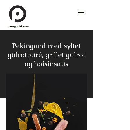
matogdrikke.no
Pekingand med syltet
gulrotpuré, grillet gulrot
og hoisinsaus