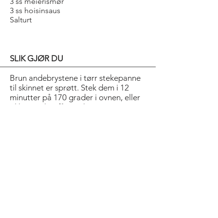
3 ss meierismør
3 ss hoisinsaus
Salturt
SLIK GJØR DU
Brun andebrystene i tørr stekepanne
til skinnet er sprøtt. Stek dem i 12
minutter på 170 grader i ovnen, eller
til kjøttet har fått en kjernetemperatur
på 63 grader. La det hvile i 10
minutter. Kok to gulrøtter møre i
hvitvinseddik, sukker, vann og
eplesaft. Tilsett smøret og kjør det
glatt med stavmikser. Grill resten av
gulrøttene i grillpanne til de er møre.
Pensle anden med hoisinsaus og
salturt eller mini-asparges og server.
Bold Title