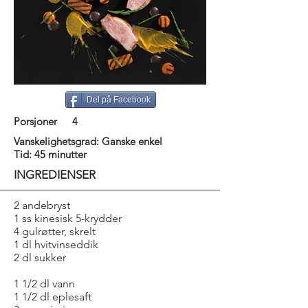
Del på Facebook
Porsjoner
4
Vanskelighetsgrad: Ganske enkel
Tid: 45 minutter
INGREDIENSER
2 andebryst
1 ss kinesisk 5-krydder
4 gulrøtter, skrelt
1 dl hvitvinseddik
2 dl sukker
1 1/2 dl vann
1 1/2 dl eplesaft