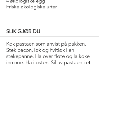
4 økologiske egg
Friske økologiske urter
SLIK GJØR DU
Kok pastaen som anvist på pakken.
Stek bacon, løk og hvitløk i en
stekepanne. Ha over fløte og la koke
inn noe. Ha i osten. Sil av pastaen i et
dørslag og vend sammen med sausen
i en serveringsbolle. Rør godt om.
Smak til med salt og pepper. Server
pasta carbonara med en rå
eggeplomme på toppen som røres
inn i pastaen. Pynt med friske urter.
Ha pastaen i en gratengform og dryss
ost over. Gratiner i ovn til osten har
pen farge. Server gjerne med
tomatsalat og bagett.
Bold Title