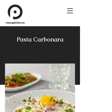
matogdrikke.no
Pasta Carbonara