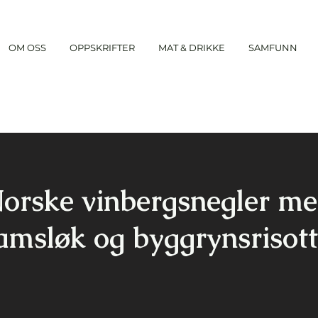
OM OSS
OPPSKRIFTER
MAT & DRIKKE
SAMFUNN
orske vinbergsnegler m
amsløk og byggrynsrisot