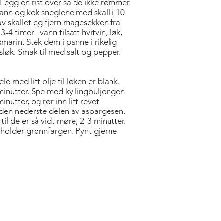
Legg en rist over så de ikke ­rømmer.
vann og kok sneglene med skall i 10
av skallet og fjern mage­sekken fra
3-4 timer i vann tilsatt hvitvin, løk,
smarin. Stek dem i panne i rikelig
sløk. Smak til med salt og pepper.
ele med litt olje til løken er blank.
 minutter. Spe med kyllingbuljongen
inutter, og rør inn litt revet
v den nederste delen av aspargesen.
 til de er så vidt møre, 2-3 minutter.
eholder grønnfargen. Pynt gjerne