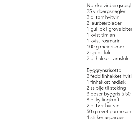
Norske vinbergsnegl
25 vinbergsnegler
2 dl tørr hvitvin
2 laurbærblader
1 gul løk i grove bite
1 kvist timian
1 kvist rosmarin
100 g meierismør
2 sjalottløk
2 dl hakket ramsløk
Byggrynsrisotto
2 fedd finhakket hvit
1 finhakket rødløk
2 ss olje til steking
3 poser byggris à 50
8 dl kyllingkraft
2 dl tørr hvitvin
50 g revet parmesan
4 stilker asparges