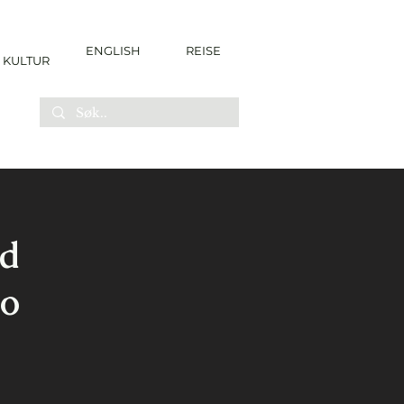
ENGLISH
REISE
KULTUR
ed
to