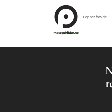
Pepper forside
matogdrikke.no
N
r