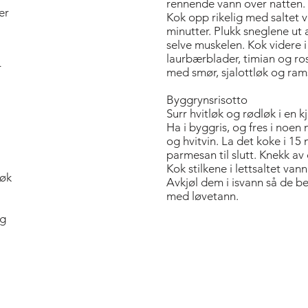
rennende vann over natten. 
er
Kok opp rikelig med saltet 
minutter. Plukk sneglene ut 
selve muskelen. Kok ­videre i 
laurbær­blader, ­timian og ro
r
med smør, sjalottløk og ram
Byggrynsrisotto
Surr hvitløk og rødløk i en kj
Ha i byggris, og fres i noen
og hvitvin. La det koke i 15 m
parmesan til slutt. Knekk a
Kok stilkene i lettsaltet vann
løk
Avkjøl dem i isvann så de b
med løvetann.
 g