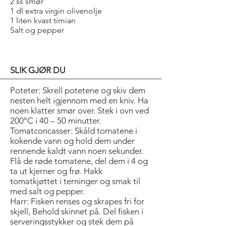
2 ss smør
1 dl extra virgin olivenolje
1 liten kvast timian
Salt og pepper
SLIK GJØR DU
Poteter: Skrell potetene og skiv dem
nesten helt igjennom med en kniv. Ha
noen klatter smør over. Stek i ovn ved
200°C i 40 – 50 minutter.
Tomatconcasser: Skåld tomatene i
kokende vann og hold dem under
rennende kaldt vann noen sekunder.
Flå de røde tomatene, del dem i 4 og
ta ut kjerner og frø. Hakk
tomatkjøttet i terninger og smak til
med salt og pepper.
Harr: Fisken renses og skrapes fri for
skjell, Behold skinnet på. Del fisken i
serveringsstykker og stek dem på