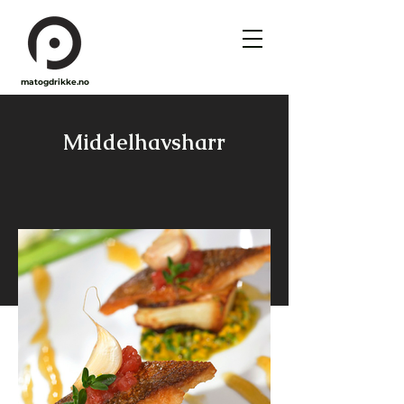
matogdrikke.no
Middelhavsharr