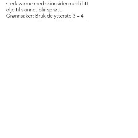
sterk varme med skinnsiden ned i litt
olje til skinnet blir sprøtt.
Grønnsaker: Bruk de ytterste 3 – 4
mm av squashkjøttet. Skjær kjøttet i
små terninger. Stek terningene og
hele hvitløksfedd i olivenolje på sterk
varme i ca 2 minutter. Smak til med
salt, pepper og timian.
Saus: Del de gule tomatene i 4 og ha
dem i en kjele sammen med
aprikosene. Etter at det har saftet
seg, tilsettes vinen og væsken kokes
ned til det halve. Kjør blandingen
glatt med en stavmikser.
Servering: Legg squash på tallerkenen
og anrett potetbiter og fisk oppå.
Sausen fordeles rundt. Pynt med
tomatconcasser og hvitløkfedd.
Bold Title