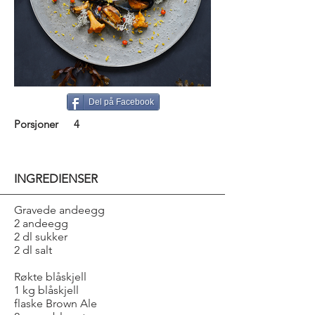
Del på Facebook
Porsjoner
4
INGREDIENSER
Gravede andeegg
2 andeegg
2 dl sukker
2 dl salt
Røkte blåskjell
1 kg blåskjell
flaske Brown Ale