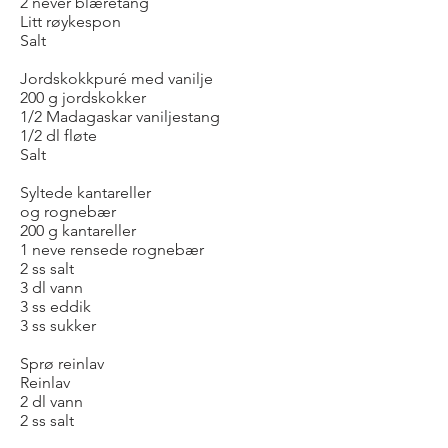
2 never blæretang
Litt røykespon
Salt
Jordskokkpuré med vanilje
200 g jordskokker
1/2 Madagaskar vaniljestang
1/2 dl fløte
Salt
Syltede kantareller
og rognebær
200 g kantareller
1 neve rensede rognebær
2 ss salt
3 dl vann
3 ss eddik
3 ss sukker
Sprø reinlav
Reinlav
2 dl vann
2 ss salt