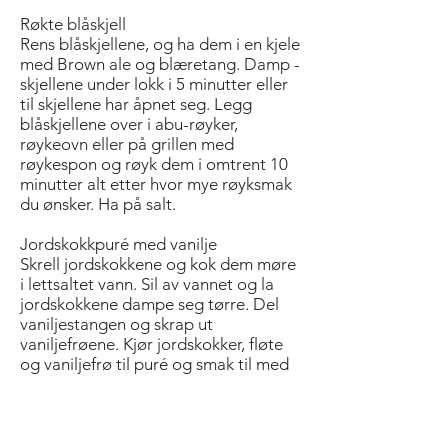
Røkte blåskjell
Rens blåskjellene, og ha dem i en kjele
med Brown ale og blæretang. Damp ­
skjel­lene under lokk i 5 minutter eller
til skjellene har åpnet seg. Legg
blåskjellene over i abu-røyker,
røykeovn eller på grillen med
røykespon og røyk dem i omtrent 10
minutter alt etter hvor mye røyksmak
du ønsker. Ha på salt.
Jordskokkpuré med vanilje
Skrell jordskokkene og kok dem møre
i lettsaltet vann. Sil av vannet og la
jordskokkene dampe seg tørre. Del
vanilje­stangen og skrap ut
vaniljefrøene. Kjør jordskokker, fløte
og vaniljefrø til puré og smak til med
salt.
Syltede kantareller
Rens soppen og del de store