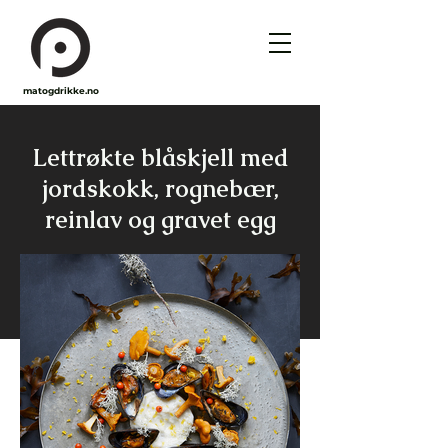
matogdrikke.no
Lettrøkte blåskjell med
jordskokk, rognebær,
reinlav og gravet egg