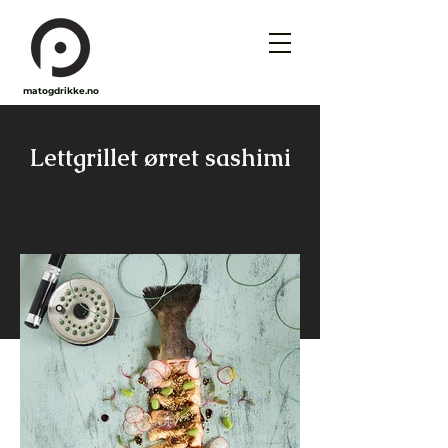
matogdrikke.no
Lettgrillet ørret sashimi