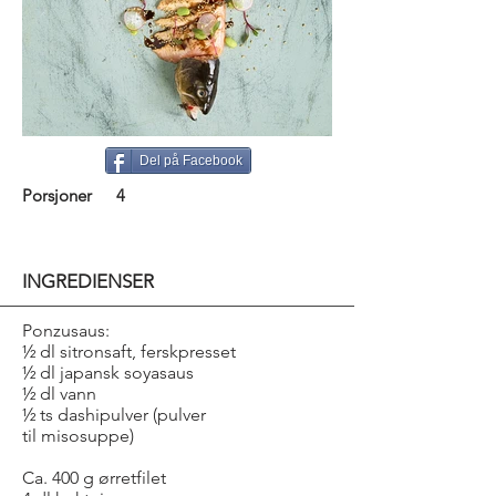
Del på Facebook
Porsjoner
4
INGREDIENSER
Ponzusaus:
½ dl sitronsaft, ferskpresset
½ dl japansk soyasaus
½ dl vann
½ ts dashipulver (pulver
til misosuppe)
Ca. 400 g ørretfilet