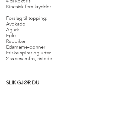
4 dl kokt ris
Kinesisk fem krydder
Forslag til topping:
Avokado
Agurk
Eple
Reddiker
Edamame-bønner
Friske spirer og urter
2 ss sesamfrø, ristede
SLIK GJØR DU
Ponzusaus: Ha alle ingrediensene i en
kjele og kok forsiktig sammen i et par
minutter. Avkjøl.
Skjær ørreten i tynne skiver. Legg ris
på tallerkener og fisk oppå. Krydre
med kinesiske fem krydder og brenn
lett med en brenner. Pensle med