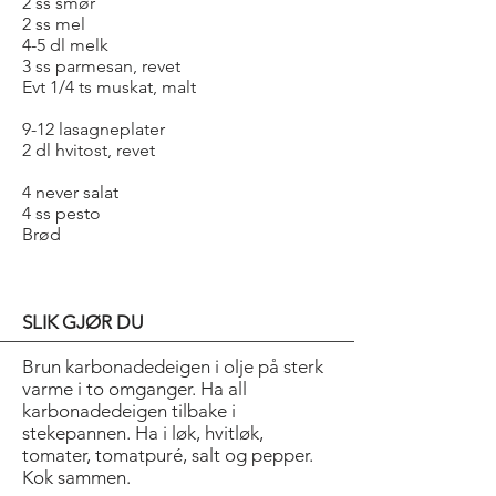
2 ss smør
2 ss mel
4-5 dl melk
3 ss parmesan, revet
Evt 1/4 ts muskat, malt
9-12 lasagneplater
2 dl hvitost, revet
4 never salat
4 ss pesto
Brød
SLIK GJØR DU
Brun karbonadedeigen i olje på sterk
varme i to omganger. Ha all
karbonadedeigen tilbake i
stekepannen. Ha i løk, hvitløk,
tomater, tomatpuré, salt og pepper.
Kok sammen.