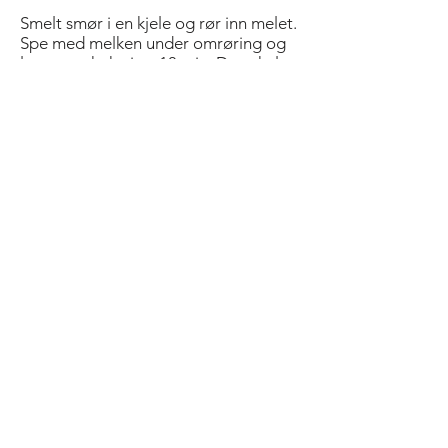
Smelt smør i en kjele og rør inn melet.
Spe med melken under omrøring og
la sausen koke i ca 10 min. Den skal
være forholdsvis tykk. Ha i parmesan
og la osten smelte. Smak til med salt,
pepper og muskat.
Legg lagvis lasagneplater, kjøttsaus
og ostesaus. Start med
lasagneplater og avslutt med
ostesaus. Dryss over revet ost. Stekes
på 200 °C i ca 30 min. Kjenn etter
med en pinne eller spiss kniv om
pastaen er mør. La lasagnen hvile i ca
10 min før den serveres, slik at den får
"satt" seg.
Servér med salat, pesto og brød.
Ha gjerne fisk, skalldyr eller
grønnsaker i lasagne.
Bold Title