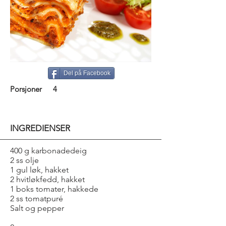
Del på Facebook
Porsjoner
4
INGREDIENSER
400 g karbonadedeig
2 ss olje
1 gul løk, hakket
2 hvitløkfedd, hakket
1 boks tomater, hakkede
2 ss tomatpuré
Salt og pepper