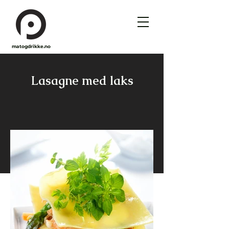
matogdrikke.no
Lasagne med laks