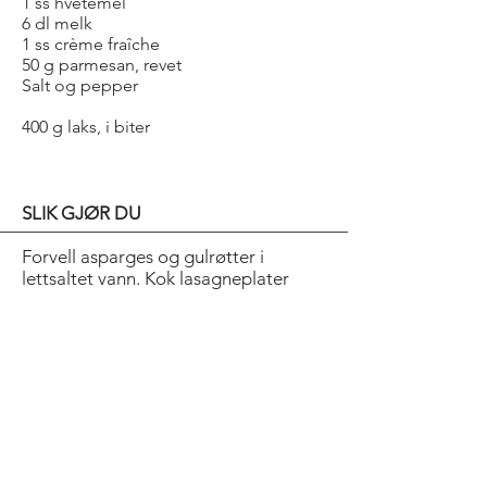
1 ss hvetemel
6 dl melk
1 ss crème fraîche
50 g parmesan, revet
Salt og pepper
400 g laks, i biter
SLIK GJØR DU
Forvell asparges og gulrøtter i
lettsaltet vann. Kok lasagneplater
møre i lettsaltet vann med en skvett
olje i.
Bechamel: Smelt smør i en kjele.
Tilsett hvetemel. Spe med melk under
visping. La koke i 15 min. Visp inn
crème fraîche og ost. Smak til med
salt og pepper.
Vend inn fisk og grønnsaker. Legg
lagvis med lasagneplater i en form.