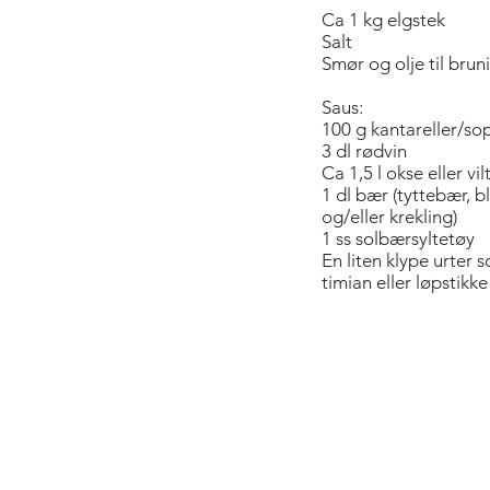
Ca 1 kg elgstek
Salt
Smør og olje til brun
Saus:
100 g kantareller/so
3 dl rødvin
Ca 1,5 l okse eller vil
1 dl bær (tyttebær, b
og/eller krekling)
1 ss solbærsyltetøy
En liten klype urter
timian eller løpstikke