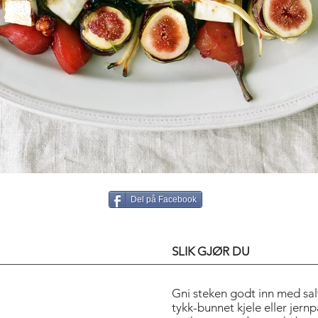
Del på Facebook
SLIK GJØR DU
Gni steken godt inn med salt
tykk-bunnet kjele eller jer