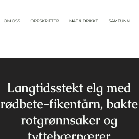
OM OSS
OPPSKRIFTER
MAT & DRIKKE
SAMFUNN
Langtidsstekt elg med
rødbete-fikentårn, bakte
rotgrønnsaker og
tyttebær­pærer