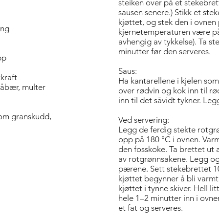
steiken over på et stekebrett. 
sausen senere.) Stikk et ste
kjøttet, og stek den i ovnen
ing
kjernetemperaturen være på 
avhengig av tykkelse). Ta ste
minutter før den serveres.
pp
Saus:
tkraft
Ha kantarellene i kjelen som 
låbær, multer
over rødvin og kok inn til r
inn til det såvidt tykner. Le
 som granskudd,
Ved servering:
Legg de ferdig stekte rotgr
opp på 180 °C i ovnen. Varm 
den fosskoke. Ta brettet ut
av rotgrønnsakene. Legg og
pærene. Sett stekebrettet 10 
kjøttet begynner å bli varmt
kjøttet i tynne skiver. Hell l
hele 1–2 minutter inn i ovne
et fat og serveres.