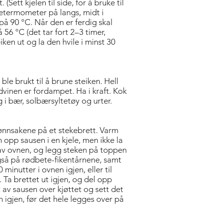
(Sett kjelen til side, for å bruke til
ketermometer på langs, midt i
 på 90 °C. Når den er ferdig skal
56 °C (det tar fort 2–3 timer,
iken ut og la den hvile i minst 30
ble brukt til å brune steiken. Hell
ødvinen er fordampet. Ha i kraft. Kok
gg i bær, solbærsyltetøy og urter.
ønnsakene på et stekebrett. Varm
opp sausen i en kjele, men ikke la
 av ovnen, og legg steken på toppen
så på rødbete-fikentårnene, samt
minutter i ovnen igjen, eller til
. Ta brettet ut igjen, og del opp
itt av sausen over kjøttet og sett det
n igjen, før det hele legges over på