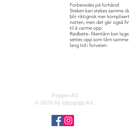
Forberedes på forhånd:
Steken kan stekes samme dag
blir riktignok mer kompliser
natten, men det går også fin
til å varme opp.
Rødbete- fikentårn kan lage
settes opp som tårn samme
lang tid i forveien.
Bold Title
Pepper AS
© 2026 by
Inkognito
AS.