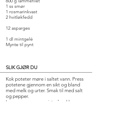
600 g lammefilet
1 ss smør
1 rosmarinkvast
2 hvitløkfedd
12 asparges
1 dl mintgelé
Mynte til pynt
SLIK GJØR DU
Kok poteter møre i saltet vann. Press
potetene gjennom en sikt og bland
med melk og urter. Smak til med salt
og pepper.
Lag sausen som anvist på pakken
(eller lag hollandaisesaus fra bunnen).
Smak til sausen med hakket mynte,
salt og pepper.
Krydre kjøttet med salt og pepper og