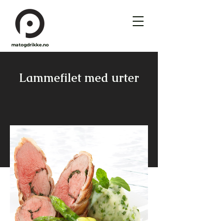
matogdrikke.no
Lammefilet med urter