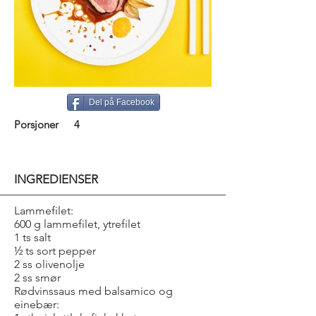
Del på Facebook
Porsjoner
4
INGREDIENSER
Lammefilet:
600 g lammefilet, ytrefilet
1 ts salt
½ ts sort pepper
2 ss olivenolje
2 ss smør
Rødvinssaus med balsamico og
einebær: