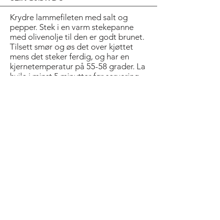
Krydre lammefileten med salt og
pepper. Stek i en varm stekepanne
med olivenolje til den er godt brunet.
Tilsett smør og øs det over kjøttet
mens det steker ferdig, og har en
kjernetemperatur på 55-58 grader. La
hvile i minst 5 minutter før servering.
Fres sjalottløk i en kjele med litt smør
til den er myk. Tilsett rødvin, kraft,
balsamico, einebær, timian og
honning. Kok inn til sausen tykner. Pisk
inn smør rett før servering.
Kok gresskarterningene møre i
lettsaltet vann. Mos med smør, kanel,
muskat, cayenne og salt. Rør inn fløte
til en kremet konsistens.
Smelt sukker i en stekepanne til det
begynner å karamellisere. Tilsett smør
og sjalottløk, og la det surre til løken
er myk og gyllen.
Server lammefileten med rødvinssaus,