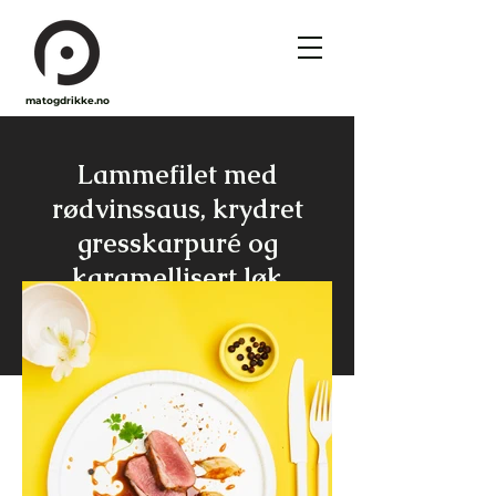
matogdrikke.no
Lammefilet med
rødvinssaus, krydret
gresskarpuré og
karamellisert løk