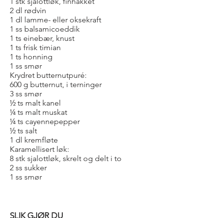
1 stk sjalottløk, finhakket
2 dl rødvin
1 dl lamme- eller oksekraft
1 ss balsamicoeddik
1 ts einebær, knust
1 ts frisk timian
1 ts honning
1 ss smør
Krydret butternutpuré:
600 g butternut, i terninger
3 ss smør
½ ts malt kanel
¼ ts malt muskat
¼ ts cayennepepper
½ ts salt
1 dl kremfløte
Karamellisert løk:
8 stk sjalottløk, skrelt og delt i to
2 ss sukker
1 ss smør
SLIK GJØR DU