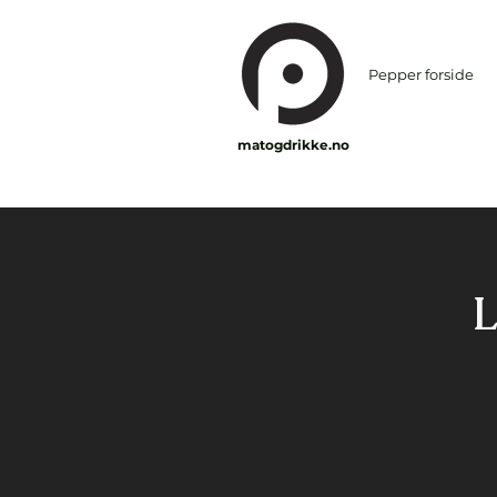
Pepper forside
matogdrikke.no
L