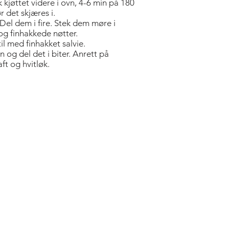
k kjøttet videre i ovn, 4-6 min på 180
r det skjæres i.
. Del dem i fire. Stek dem møre i
 og finhakkede nøtter.
l med finhakket salvie.
og del det i biter. Anrett på
aft og hvitløk.