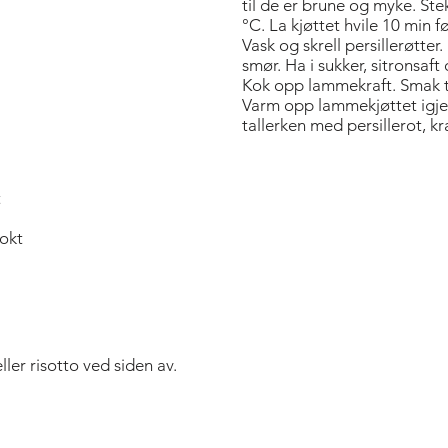
til de er brune og myke. Ste
°C. La kjøttet hvile 10 min fø
Vask og skrell persillerøtter
smør. Ha i sukker, sitronsaft
Kok opp lammekraft. Smak ti
Varm opp lammekjøttet igjen 
tallerken med persillerot, kr
t
kokt
ler risotto ved siden av.
Bold Title