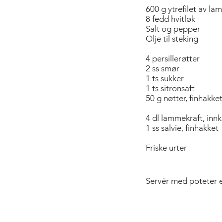
600 g ytrefilet av lam
8 fedd hvitløk
Salt og pepper
Olje til steking
4 persillerøtter
2 ss smør
1 ts sukker
1 ts sitronsaft
50 g nøtter, finhakke
4 dl lammekraft, inn
1 ss salvie, finhakket
Friske urter
Servér med poteter el