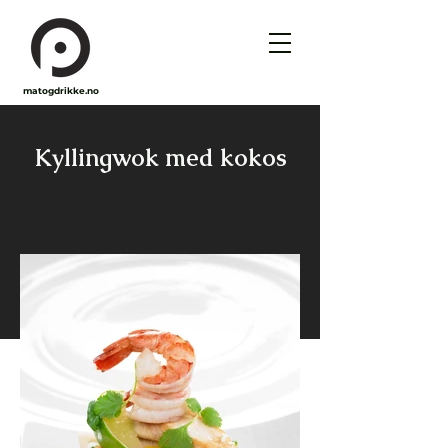
matogdrikke.no
Kyllingwok med kokos