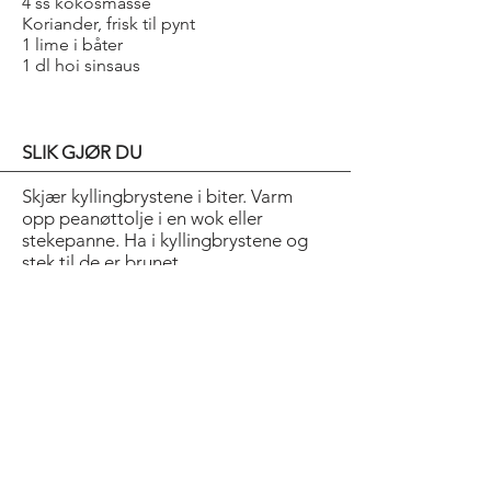
4 ss kokosmasse
Koriander, frisk til pynt
1 lime i båter
1 dl hoi sinsaus
SLIK GJØR DU
Skjær kyllingbrystene i biter. Varm
opp peanøttolje i en wok eller
stekepanne. Ha i kyllingbrystene og
stek til de er brunet.
Vend i grønnsaker og stek videre i 3
min. Smak til med salt og pepper.
Kok nudler som anvist på pakken.
Anrett nudler og wok på fire
tallerkener. Dryss over kokosmasse.
Pynt med koriander og lime. Hell hoi
sinsaus rundt. Servér!
Det går fint å bruke svin eller biff i
denne retten. Ha gjerne noen scampi i