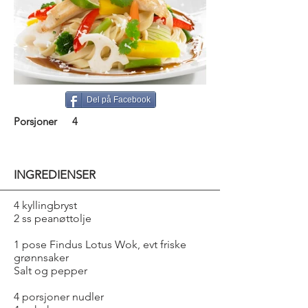
Del på Facebook
Porsjoner
4
INGREDIENSER
4 kyllingbryst
2 ss peanøttolje
1 pose Findus Lotus Wok, evt friske
grønnsaker
Salt og pepper
4 porsjoner nudler