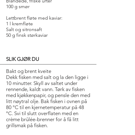
Blandede, friske urter
100 g smør
Lettbrent fløte med kaviar:
1 l kremfløte
Salt og sitronsaft
50 g finsk størkaviar
SLIK GJØR DU
Bakt og brent kveite
Dekk fisken med salt og la den ligge i
10 minutter. Skyll av saltet under
rennende, kaldt vann. Tørk av fisken
med kjøkkenpapir, og pensle den med
litt nøytral olje. Bak fisken i ovnen på
80 °C til en kjernetemperatur på 48
°C. Svi til slutt overflaten med en
crème brûlée-brenner for å få litt
grillsmak på fisken.