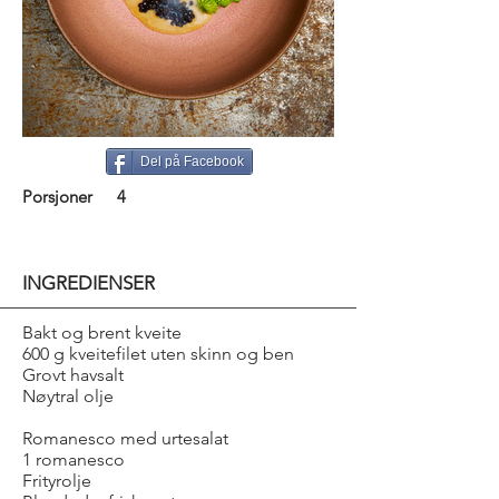
Del på Facebook
Porsjoner
4
INGREDIENSER
Bakt og brent kveite
600 g kveitefilet uten skinn og ben
Grovt havsalt
Nøytral olje
Romanesco med urtesalat
1 romanesco
Frityrolje