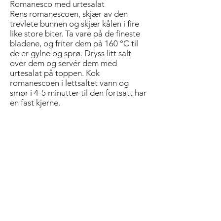
Romanesco med urtesalat
Rens romanescoen, skjær av den
trevlete bunnen og skjær kålen i fire
like store biter. Ta vare på de fineste
bladene, og friter dem på 160 °C til
de er gylne og sprø. Dryss litt salt
over dem og servér dem med
urtesalat på toppen. Kok
romanescoen i lettsaltet vann og
smør i 4-5 minutter til den fortsatt har
en fast kjerne.
Lettbrent fløte med kaviar:
Ha 4 dl kremfløte i en tykkbunnet
kjele, og reduser den på middels
varme til den begynner å sprekke og
karamelliseres i bunnen. Skrap med
en tresleiv og fortsett til all fløten er
brun. Rør konstant i bunnen så det
ikke brenner seg for mye. Tilsett 2 dl
fløte og fortsett til fløten igjen er
redusert, sprukket opp og