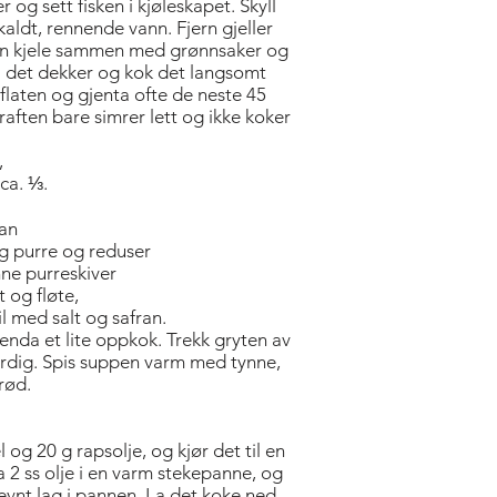
er og sett fisken i kjøleskapet. Skyll
kaldt, rennende vann. Fjern gjeller
 en kjele sammen med grønn­saker og
til det dekker og kok det langsomt
flaten og gjenta ofte de neste 45
raften bare simrer lett og ikke koker
,
 ca. ⅓.
ran
og purre og reduser
nne purreskiver
ft og fløte,
 med salt og safran. ­
t enda et lite oppkok. Trekk gryten av
ferdig. Spis suppen varm med tynne,
rød.
 og 20 g rapsolje, og kjør det til en
 2 ss olje i en varm stekepanne, og
t jevnt lag i pannen. La det koke ned