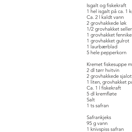
Isgalt og fiskekraft
1 hel isgalt på ca. 1 
Ca. 2 l kaldt vann
2 grovhakkede løk
1/2 grovhakket seller
1 grovhakket fennike
1 grovhakket gulrot
1 laurbærblad
5 hele pepperkorn
Kremet fiskesuppe m
2 dl tørr hvitvin
2 grovhakkede sjalot
1 liten, grovhakket p
Ca. 1 l fiskekraft
5 dl kremfløte
Salt
1 ts safran
Safrankjeks
95 g vann
1 knivspiss safran