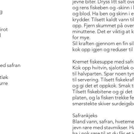
jevne biter. Dryss litt salt ov
og rens fiskeben og -skinn i 
kg
og blod. Ha ben og skinn i
krydder. Tilsett kaldt vann 
opp. Fjern skummet på ­over
irot
minuttene. Det er viktig at k
l
for mye.
Sil kraften gjennom en fin sil
kok opp igjen og reduser til
Kremet fiskesuppe med saf
ed safran
Kok opp hvitvin, sjalottløk 
til halvparten. Spar noen ty
tløk
til servering. Tilsett fiskekra
urre
og gi det et oppkok. Smak til
Tilsett ­fiskebitene og gi de
platen, og la fisken trekke 
smørstekte skiver surdeigsb
Safrankjeks
Bland vann, safran, hvetemel
jevn røre med stavmikser. Ha
ha i nok røre til at du får e