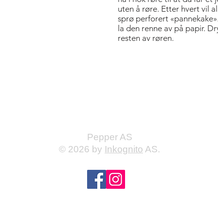
uten å røre. Etter hvert vil
sprø perforert «pannekake».
la den renne av på papir. Dry
resten av røren.
Bold Title
Pepper AS
© 2026 by
Inkognito
AS.