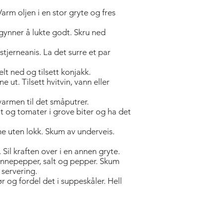
arm oljen i en stor gryte og fres
egynner å lukte godt. Skru ned
 stjerneanis. La det surre et par
t ned og tilsett konjakk.
 ut. Tilsett hvitvin, vann eller
varmen til det småputrer.
rot og tomater i grove biter og ha det
me uten lokk. Skum av underveis.
 Sil kraften over i en annen gryte.
enne­pepper, salt og pepper. Skum
 servering.
r og fordel det i suppeskåler. Hell