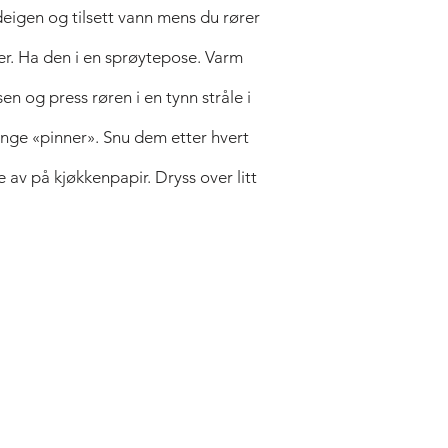
deigen og tilsett vann mens du rører
ter. Ha den i en sprøytepose. Varm
sen og press røren i en tynn stråle i
ange «pinner». Snu dem etter hvert
av på kjøkkenpapir. Dryss over litt