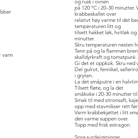
og rusk i ovnen
på 120 °C i 20-30 minutter. V
abber
krabbeskallet over
relativt høy varme til det b
temperaturen litt og
tilsett hakket løk, hvitløk og
minutter.
Skru temperaturen nesten hel
Tenn på og la flammen brenne
er vann
skalldyrkraft og tomatpuré.
Gi det et oppkok. Skru ned 
Del gulrot, fennikel, selleri
i gryten.
La det småputre i en halvti
Tilsett fløte, og la det
småkoke i 20-30 minutter til.
Smak til med sitronsaft, kaj
opp med stavmikser rett før
Varm krabbekjøttet i litt smø
den varme suppen over.
Topp med frisk estragon.
Sprø surdeigspinner