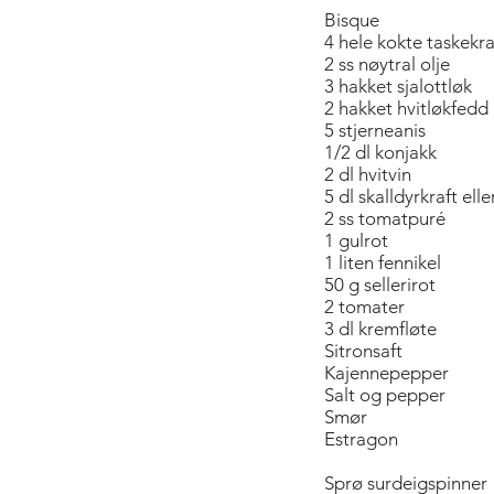
Bisque
4 hele kokte taskekr
2 ss nøytral olje
3 hakket sjalottløk
2 hakket hvitløkfedd
5 stjerneanis
1/2 dl konjakk
2 dl hvitvin
5 dl skalldyrkraft ell
2 ss tomatpuré
1 gulrot
1 liten fennikel
50 g sellerirot
2 tomater
3 dl kremfløte
Sitronsaft
Kajennepepper
Salt og pepper
Smør
Estragon
Sprø surdeigspinner