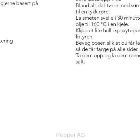
 gjerne basert på
Bland alt det tørre med sur
til en tykk røre.
La smeten svelle i 30 minut
olje til 160 °C i en kjele.
Klipp et lite hull i sprøytepo
frityren.
itering
Beveg posen slik at du får l
så de får farge på alle sider.
Ta dem opp og la dem renne 
salt.
Bold Title
Pepper AS