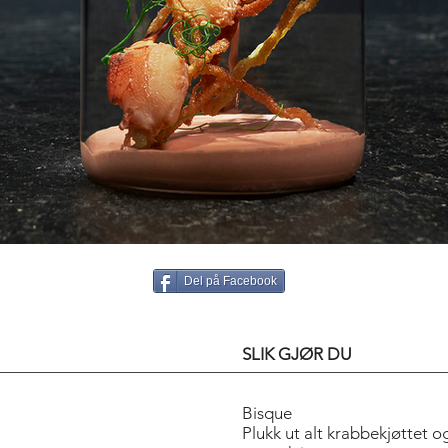
Del på Facebook
SLIK GJØR DU
Bisque
Plukk ut alt krabbekjøttet og