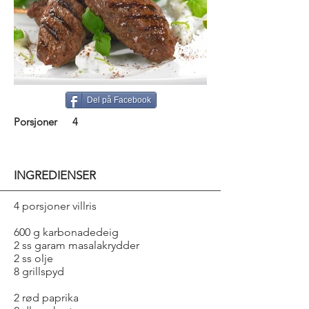
Del på Facebook
Porsjoner
4
INGREDIENSER
4 porsjoner villris
600 g karbonadedeig
2 ss garam masalakrydder
2 ss olje
8 grillspyd
2 rød paprika