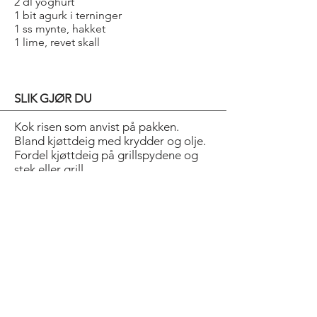
2 dl yoghurt
1 bit agurk i terninger
1 ss mynte, hakket
1 lime, revet skall
SLIK GJØR DU
Kok risen som anvist på pakken.
Bland kjøttdeig med krydder og olje.
Fordel kjøttdeig på grillspydene og
stek eller grill.
Del paprika i to og ha dem i en ildfast
form. Stek i ovn på 225 °C til de er
myke, ca 10 min. Bland yoghurt med
agurk, mynte og lime. Fordel ris i
paprikahalvdeler og servér sammen
med kebabspyd og raita. Pynt med
mynteblader og limebåt.
Smaker godt med en frisk salat ved
siden av. For en sunnere rett