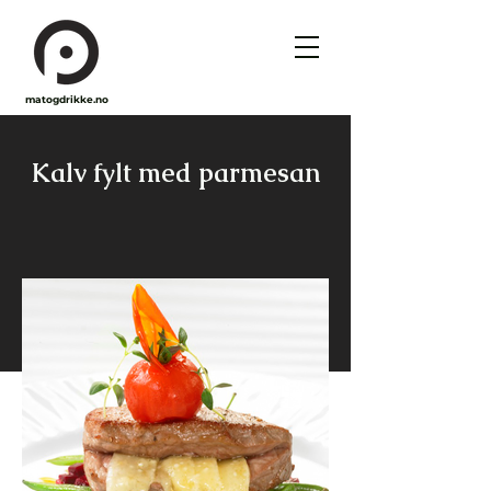
matogdrikke.no
Kalv fylt med parmesan