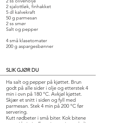
2 ss olivenolje
2 sjalottløk, finhakket
5 dl kalvekraft
50 g parmesan
2 ss smør
Salt og pepper
4 små klasetomater
200 g aspargesbønner
SLIK GJØR DU
Ha salt og pepper på kjøttet. Brun
godt på alle sider i olje og etterstek 4
min i ovn på 180 °C. Avkjøl kjøttet.
Skjær et snitt i siden og fyll med
parmesan. Stek 4 min på 200 °C før
servering.
Kutt rødbeter i små biter. Kok bitene
møre i hvitvin. Fres risottoris med olje
og sjalottløk. Spe med rødbetekraft.