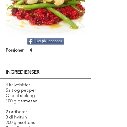
Del på Facebook
Porsjoner
4
INGREDIENSER
4 kalvebiffer
Salt og pepper
Olje til steking
100 g parmesan
2 rødbeter
3 dl hvitvin
200 g risottoris