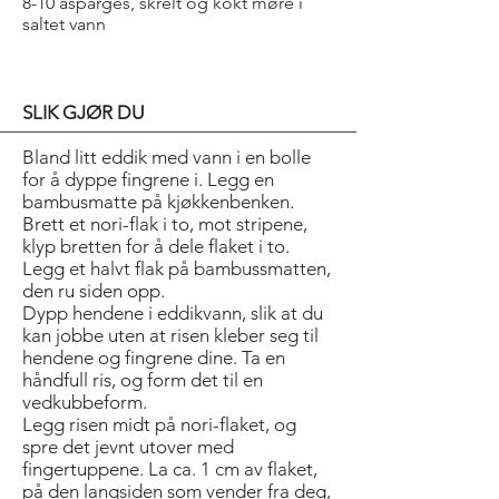
8-10 asparges, skrelt og kokt møre i
saltet vann
SLIK GJØR DU
Bland litt eddik med vann i en bolle
for å dyppe fingrene i. Legg en
bambusmatte på kjøkkenbenken.
Brett et nori-flak i to, mot stripene,
klyp bretten for å dele flaket i to.
Legg et halvt flak på bambussmatten,
den ru siden opp.
Dypp hendene i eddikvann, slik at du
kan jobbe uten at risen kleber seg til
hendene og fingrene dine. Ta en
håndfull ris, og form det til en
vedkubbeform.
Legg risen midt på nori-flaket, og
spre det jevnt utover med
fingertuppene. La ca. 1 cm av flaket,
på den langsiden som vender fra deg,