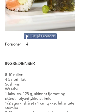
Del på Facebook
Porsjoner
4
INGREDIENSER
8-10 ruller:
4-5 nori-flak
Sushi-ris
Wasabi
1 laks, ca. 125 g, skinnet fjernet og
skåret i blyanttykke strimler
1/2 agurk, skåret i 1 cm tykke, firkantete
strimler