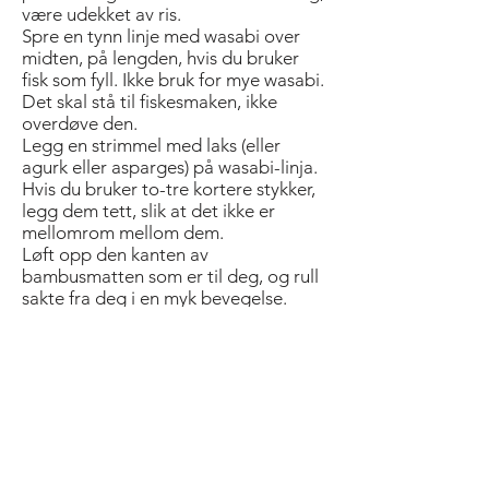
være udekket av ris.
Spre en tynn linje med wasabi over
midten, på lengden, hvis du bruker
fisk som fyll. Ikke bruk for mye wasabi.
Det skal stå til fiskesmaken, ikke
overdøve den.
Legg en strimmel med laks (eller
agurk eller asparges) på wasabi-linja.
Hvis du bruker to-tre kortere stykker,
legg dem tett, slik at det ikke er
mellomrom mellom dem.
Løft opp den kanten av
bambusmatten som er til deg, og rull
sakte fra deg i en myk bevegelse.
Rull matten over, slik at kanten på det
øvre nori-flaket møter ris-kanten.
Bruk lett press for å pakke, mens du
ruller.
Du skal kunne se den strimen av nori-
flaket som ikke er dekket av ris.
Form rullen mykt med begge
hendene og press jevnt.