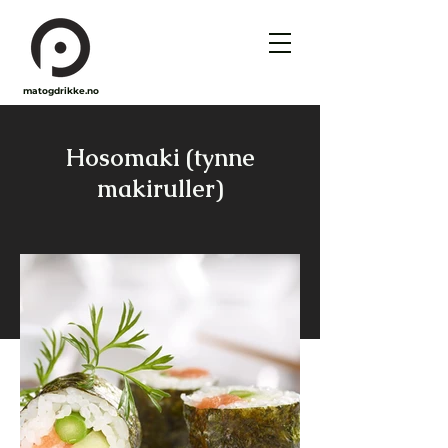
matogdrikke.no
Hosomaki (tynne
makiruller)