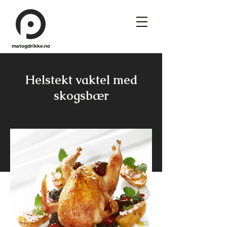
matogdrikke.no
Helstekt vaktel med
skogsbær