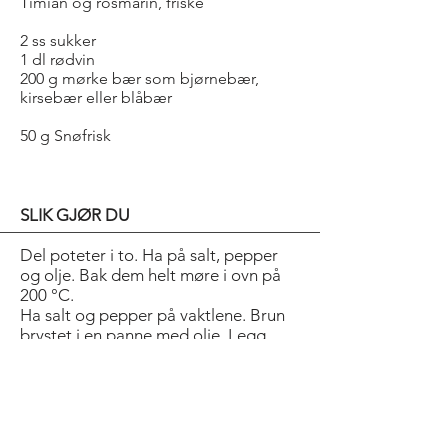
Timian og rosmarin, friske
2 ss sukker
1 dl rødvin
200 g mørke bær som bjørnebær,
kirsebær eller blåbær
50 g Snøfrisk
SLIK GJØR DU
Del poteter i to. Ha på salt, pepper
og olje. Bak dem helt møre i ovn på
200 °C.
Ha salt og pepper på vaktlene. Brun
brystet i en panne med olje. Legg
dem over i noe ildfast. Fyll vaktlene
med smør og friske urter. Stek de 8
min på 175 °C. La de hvile 10 min før
de serveres.
Kok sukker og rødvin til 1/3 av væsken