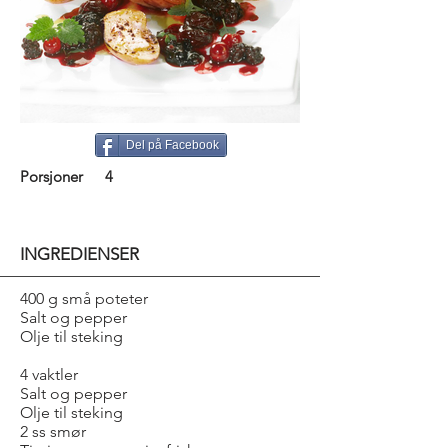
Del på Facebook
Porsjoner
4
INGREDIENSER
400 g små poteter
Salt og pepper
Olje til steking
4 vaktler
Salt og pepper
Olje til steking
2 ss smør