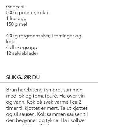
Gnocchi:
500 g poteter, kokte
1 lite egg
150 g mel
400 g rotgrønnsaker, i terninger og
kokt
4 dl skogsopp
12 salvieblader
SLIK GJØR DU
Brun harebitene i smøret sammen
med løk og tomatpuré. Ha over vin
og vann. Kok på svak varme i ca 2
timer til kjøttet er mørt. Ta ut kjøttet
og sil sausen. Kok sammen sausen til
den begynner og tykne. Ha i solbær
og smak til med salt og pepper. Legg
kjøttet tilbake i sausen til det skal