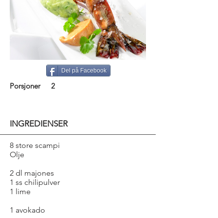
Del på Facebook
Porsjoner
2
INGREDIENSER
8 store scampi
Olje
2 dl majones
1 ss chilipulver
1 lime
1 avokado