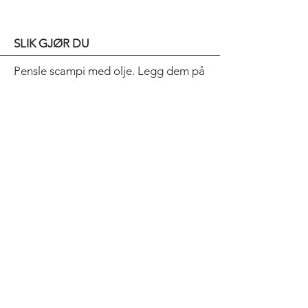
SLIK GJØR DU
Pensle scampi med olje. Legg dem på
en varm grill. Grill dem 3-4 min på
hver side, avhengig av størrelsen.
Del majones i to deler. Smak den ene
til med chilipulver og saft av lime.
Smak den andre til med avokadokjøtt
og limesaft.
Servér med brød og en frisk salat ved
siden av.
Bold Title