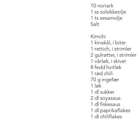
10 noriark
1 ss solsikkeolje
1 ts sesamolje
Salt
Kimchi
1 kinakål, i biter
1 rettich, i strimler
2 gulrøtter, i strimler
1 vårløk, i skiver
8 fedd hvitløk
1 rød chili
70 g ingefær
1 løk
1 dl sukker
2 dl soyasaus
1 dl fiskesaus
1 dl paprikaflakes
1 dl chiliflakes