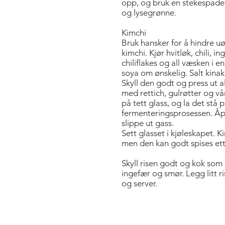
opp, og bruk en stekespade t
og lysegrønne.
Kimchi
Bruk hansker for å hindre u
kimchi. Kjør hvitløk, chili, in
chiliflakes og all væsken i e
soya om ønskelig. Salt kinak
Skyll den godt og press ut 
med rettich, gulrøtter og vå
på tett glass, og la det stå 
fermenteringsprosessen. Åp
slippe ut gass.
Sett glasset i kjøleskapet. K
men den kan godt spises ett
Skyll risen godt og kok som 
ingefær og smør. Legg litt 
og server.