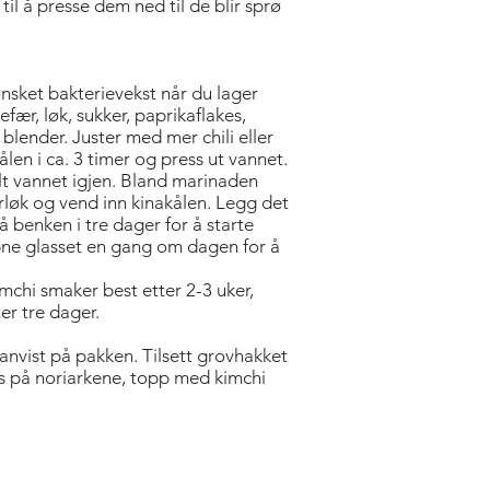
il å presse dem ned til de blir sprø
ønsket bakterievekst når du lager
gefær, løk, sukker, paprikaflakes,
n blender. Juster med mer chili eller
ålen i ca. 3 timer og press ut vannet.
alt vannet igjen. Bland marinaden
rløk og vend inn kinakålen. Legg det
på benken i tre dager for å starte
ne glasset en gang om dagen for å
imchi smaker best etter 2-3 uker,
er tre dager.
anvist på pakken. Tilsett grovhakket
ris på noriarkene, topp med kimchi