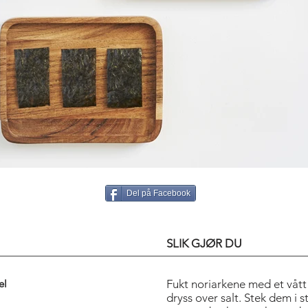
Del på Facebook
SLIK GJØR DU
el
Fukt noriarkene med et vått
dryss over salt. Stek dem i