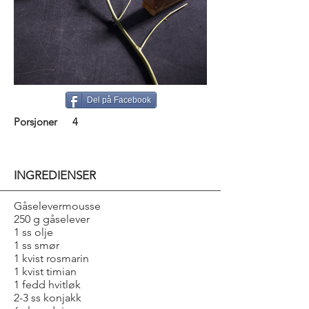
Del på Facebook
Porsjoner
4
INGREDIENSER
Gåselevermousse
250 g gåselever
1 ss olje
1 ss smør
1 kvist rosmarin
1 kvist timian
1 fedd hvitløk
2-3 ss konjakk