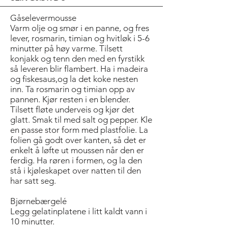
Gåselevermousse
Varm olje og smør i en panne, og fres
lever, rosmarin, timian og hvitløk i 5-6
minutter på høy varme. Tilsett
konjakk og tenn den med en fyrstikk
så leveren blir flambert. Ha i madeira
og fiskesaus,og la det koke nesten
inn. Ta rosmarin og timian opp av
pannen. Kjør resten i en blender.
Tilsett fløte underveis og kjør det
glatt. Smak til med salt og pepper. Kle
en passe stor form med plastfolie. La
folien gå godt over kanten, så det er
enkelt å løfte ut moussen når den er
ferdig. Ha røren i formen, og la den
stå i kjøleskapet over natten til den
har satt seg.
Bjørnebærgelé
Legg gelatinplatene i litt kaldt vann i
10 minutter.