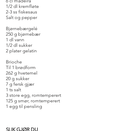
6 cl madeira
1/2 dl kremfløte
2-3 ss fiskesaus
Salt og pepper
Bjørnebærgelé
250 g bjørnebær
1 dl vann
1/2 dl sukker
2 plater gelatin
Brioche
Til 1 brødform
262 g hvetemel
20 g sukker
7 g fersk gjær
1 ts salt
3 store egg, romtemperert
125 g smør, romtemperert
1 egg til pensling
SLIK GJØR DU