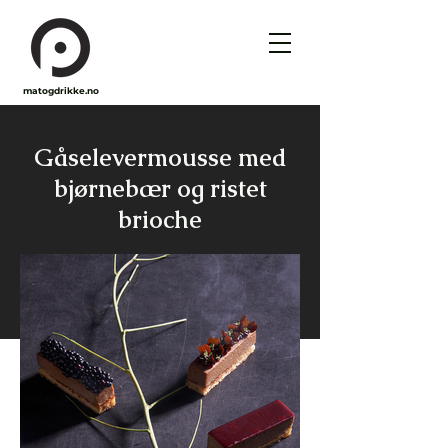
matogdrikke.no
Gåselevermousse med
bjørnebær og ristet
brioche