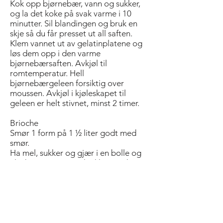
Kok opp bjørnebær, vann og sukker,
og la det koke på svak varme i 10
minutter. Sil ­blandingen og bruk en
skje så du får presset ut all saften.
Klem vannet ut av gelatinplatene og
løs dem opp i den varme
bjørnebærsaften. Avkjøl til
romtemperatur. Hell
bjørnebærgeleen ­forsiktig over
moussen. Avkjøl i kjøleskapet til
geleen er helt stivnet, minst 2 timer.
Brioche
Smør 1 form på 1 ½ liter godt med
smør.
Ha mel, sukker og gjær i en bolle og
elt det sammen i en kjøkkenmaskin
med deigkrok. Bland inn saltet før du
tilsetter eggene. Kjør deigen til den
begynner å samle seg. Elt inn litt og
litt smør av gangen. Fortsett å elte til
deigen begynner å løsne fra bollen.
Det tar 7-8 minutter.