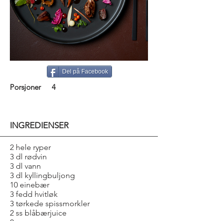
Del på Facebook
Porsjoner
4
INGREDIENSER
2 hele ryper
3 dl rødvin
3 dl vann
3 dl kyllingbuljong
10 einebær
3 fedd hvitløk
3 tørkede spissmorkler
2 ss blåbærjuice