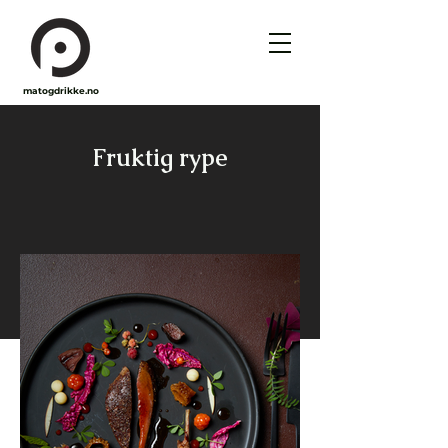
matogdrikke.no
Fruktig rype