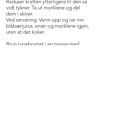
Reduser kraften ytterligere til den så
vidt tykner. Ta ut morklene og del
dem i skiver.
Ved servering: Varm opp og rør inn
blåbærjuice, smør og morklene igjen,
uten at det koker.
Brun rypebrystet i en panne med
smør. Stek videre i ovnen på 100 °C,
til den kjernetemperatur på 52 C.
Avkjøl og skjær ut brystet. Strø på
flaksalt. Varm opp ved servering.
Stek lever og hjerte i smør.
Rødkål:
Fres rødkål i smør. Tilsett eplemost og
eplesidereddik. Kok inn til væsken så
vidt tykner.
Ved servering, varm opp bryst, lever,
hjerte og lår i ovn på 100 grader.
Anrett rype og kål på tallerken. Hell