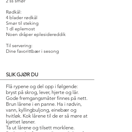
2 ss smør
Rødkål:
4 blader rødkål
Smør til steking
1 dl eplemost
Noen dråper eplesidereddik
Til servering:
Dine favorittbær i sesong
SLIK GJØR DU
Flå rypene og del opp i følgende:
bryst på skrog, lever, hjerte og lår.
Gode fremgangsmåter finnes på nett.
Brun lårene i en panne. Ha i rødvin,
vann, kyllingbuljong, einebær og
hvitløk. Kok lårene til de er så møre at
kjøttet løsner.
Ta ut lårene og tilsett morklene.