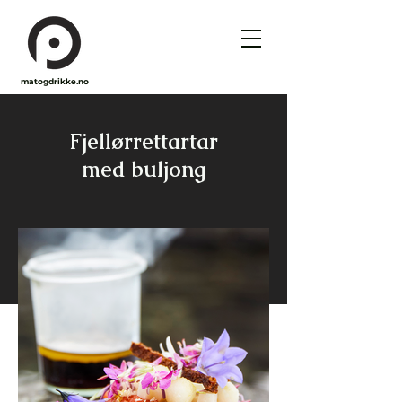
matogdrikke.no
Fjellørrettartar
med buljong