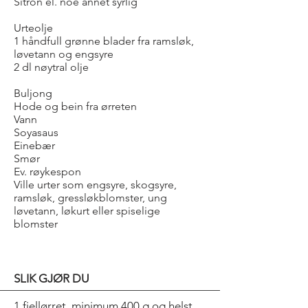
Sitron el. noe annet syrlig
Urteolje
1 håndfull grønne blader fra ramsløk,
løvetann og engsyre
2 dl nøytral olje
Buljong
Hode og bein fra ørreten
Vann
Soyasaus
Einebær
Smør
Ev. røykespon
Ville urter som engsyre, skogsyre,
ramsløk, gressløkblomster, ung
løvetann, løkurt eller spiselige
blomster
SLIK GJØR DU
1 fjellørret, minimum 400 g og helst