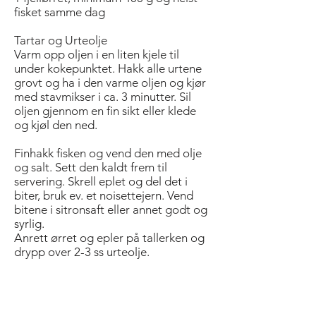
fisket samme dag
Tartar og Urteolje
Varm opp oljen i en liten kjele til
under kokepunktet. Hakk alle urtene
grovt og ha i den varme oljen og kjør
med stavmikser i ca. 3 minutter. Sil
oljen gjennom en fin sikt eller klede
og kjøl den ned.
Finhakk fisken og vend den med olje
og salt. Sett den kaldt frem til
servering. Skrell eplet og del det i
biter, bruk ev. et noisettejern. Vend
bitene i sitronsaft eller annet godt og
syrlig.
Anrett ørret og epler på tallerken og
drypp over 2-3 ss urteolje.
Buljong
Fjern gjeller og skyll beina og hodet
for blod. Brun det på høy varme i ovn