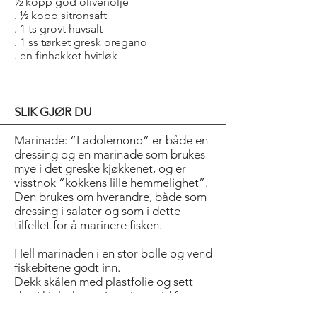
½ kopp god olivenolje
. ½ kopp sitronsaft
. 1 ts grovt havsalt
. 1 ss tørket gresk oregano
. en finhakket hvitløk
SLIK GJØR DU
Marinade: “Ladolemono” er både en
dressing og en marinade som brukes
mye i det greske kjøkkenet, og er
visstnok “kokkens lille hemmelighet”.
Den brukes om hverandre, både som
dressing i salater og som i dette
tilfellet for å marinere fisken.
Hell marinaden i en stor bolle og vend
fiskebitene godt inn.
Dekk skålen med plastfolie og sett
den i kjøleskapet i en times tid for
marinering.