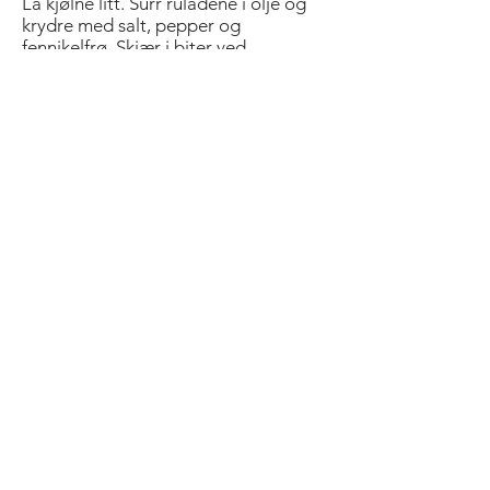
La kjølne litt. Surr ruladene i olje og
krydre med salt, pepper og
fennikelfrø. Skjær i biter ved
servering.
Kok tortellini som anvist på pakken.
Kok og grill grønnsakene og vend
sammen med tortellini.
Kok sammen sopp med portvin og sjy
til en tykk saus. Pisk i 1 ss smør og
smak til med salt og pepper. Ha melk
og urtepuré i en kjele og pisk opp til
et tykt skum. Smak til med salt og
pepper. Anrett kylling med pasta,
grønnsaker og sauser. Pynt med friske
urter.
Fyll gjerne kyllingbrystene med f.eks.
skalldyr eller gåselever. Servér med
friseesalat til.
Bold Title