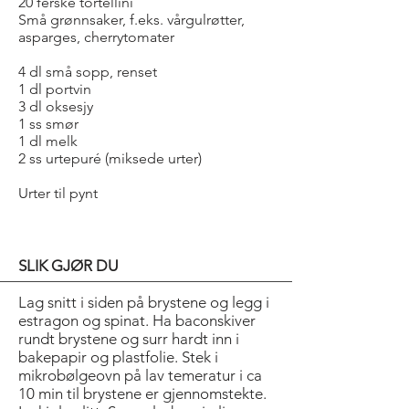
20 ferske tortellini
Små grønnsaker, f.eks. vårgulrøtter,
asparges, cherrytomater
4 dl små sopp, renset
1 dl portvin
3 dl oksesjy
1 ss smør
1 dl melk
2 ss urtepuré (miksede urter)
Urter til pynt
SLIK GJØR DU
Lag snitt i siden på brystene og legg i
estragon og spinat. Ha baconskiver
rundt brystene og surr hardt inn i
bakepapir og plastfolie. Stek i
mikrobølgeovn på lav temeratur i ca
10 min til brystene er gjennomstekte.