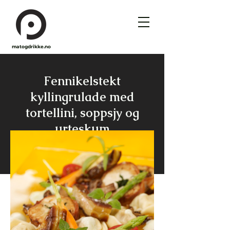
matogdrikke.no
Fennikelstekt
kyllingrulade med
tortellini, soppsjy og
urteskum