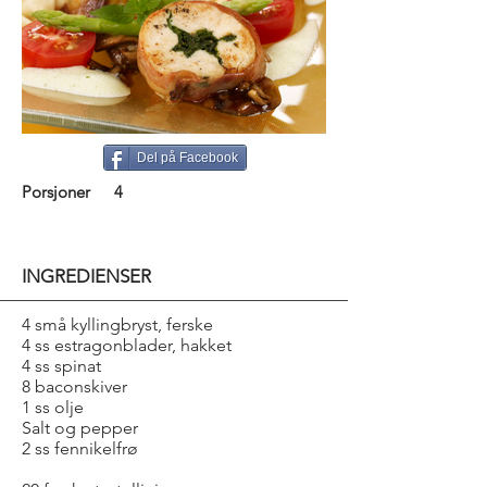
Del på Facebook
Porsjoner
4
INGREDIENSER
4 små kyllingbryst, ferske
4 ss estragonblader, hakket
4 ss spinat
8 baconskiver
1 ss olje
Salt og pepper
2 ss fennikelfrø