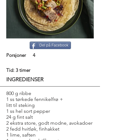
Del på Facebook
Porsjoner
4
Tid: 3 timer
INGREDIENSER
800 g ribbe
1 ss tørkede fennikelfrø +
litt til steking
1 ss hel sort pepper
24 g fint salt
2 ekstra store, godt modne, avokadoer
2 fedd hvitløk, finhakket
1 lime, saften