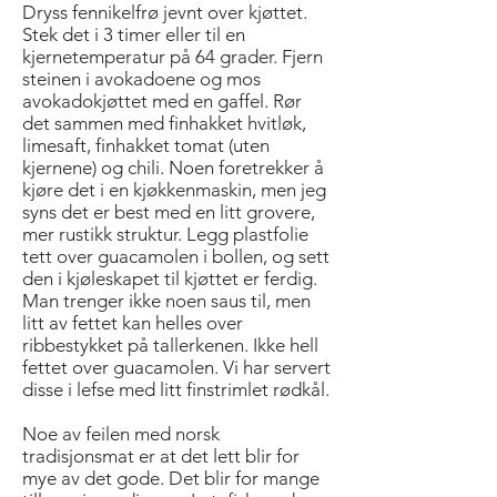
Dryss fennikelfrø jevnt over kjøttet.
Stek det i 3 timer eller til en
kjernetemperatur på 64 grader. Fjern
steinen i avokadoene og mos
avokadokjøttet med en gaffel. Rør
det sammen med finhakket hvitløk,
limesaft, finhakket tomat (uten
kjernene) og chili. Noen foretrekker å
kjøre det i en kjøkkenmaskin, men jeg
syns det er best med en litt grovere,
mer rustikk struktur. Legg plastfolie
tett over guacamolen i bollen, og sett
den i kjøleskapet til kjøttet er ferdig.
Man trenger ikke noen saus til, men
litt av fettet kan helles over
ribbestykket på tallerkenen. Ikke hell
fettet over guacamolen. Vi har servert
disse i lefse med litt finstrimlet rødkål.
Noe av feilen med norsk
tradisjonsmat er at det lett blir for
mye av det gode. Det blir for mange