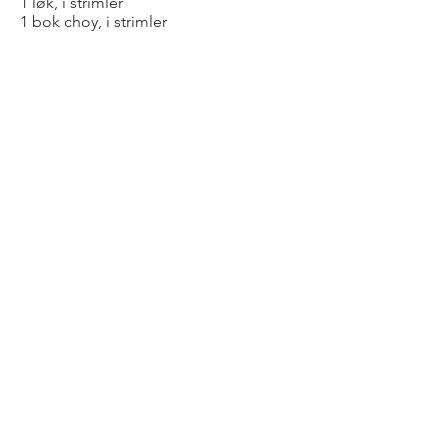
1 løk, i strimler
1 bok choy, i strimler
SLIK GJØR DU
Stek kjøttet i olje i en wokpanne.
Tilsett resten av ingrediensene og
wok det i 4-5 minutter.
Bold Title
Pepper AS
© 2026 by
Inkognito
AS.