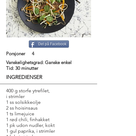
Del på Facebook
Porsjoner
4
Vanskelighetsgrad: Ganske enkel
Tid: 30 minutter
INGREDIENSER
400 g storfe ytrefilet,
i strimler
1 ss solsikkeolje
2 ss hoisinsaus
1 ts limejuice
1 rød chili, finhakket
1 pk udon nudler, kokt
1 gul paprika, i strimler