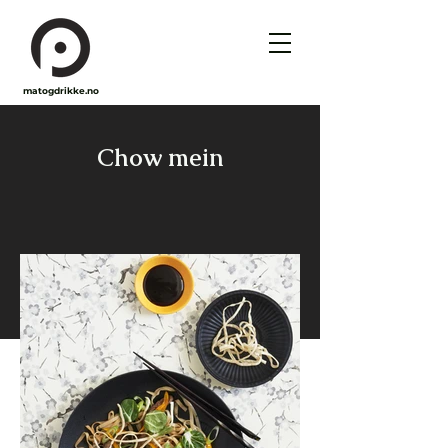
matogdrikke.no
Chow mein