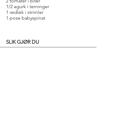
2 tomater i biter
1/2 agurk i terninger
1 rødløk i strimler
1 pose babyspinat
SLIK GJØR DU
Skjær kyllingbrystene i strimler og
stek i oljen. Krydre med salt, pepper
og spisskummen.
Bland bulgur, frukt, grønnsaker og løk.
Press over sitronsaft og ringle over
olje. Vend inn spinat og servér med
kyllingen.
Ha gjerne paprika og tomat i salaten.
Servér med yoghurtdressing.
Bold Title