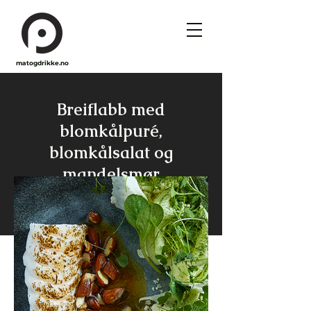
matogdrikke.no
Breiflabb med
blomkålpuré,
blomkålsalat og
mandelsmør