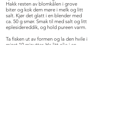
Hakk resten av blomkålen i grove
biter og kok dem møre i melk og litt
salt. Kjør det glatt i en blender med
ca. 50 g smør. Smak til med salt og litt
eplesidereddik, og hold pureen varm.
Ta fisken ut av formen og la den hvile i
minst 10 minutter. Ha litt olje i en
rykende varm stekepanne.
Tilsett resten av smøret og stek fisken
bare på den ene siden. Øs smeltet
smør over fisken. Ta fisken opp av
pannen når smøret begynner å bli
brunt, og la den hvile igjen. Ha
mandler og en skvett eplesidereddik i
smøret og rør i ca. 15 sekunder. Trekk
pannen fra platen.
Del fisken i to og legg på to
tallerkener. Anrett med blomkålpuré
og blomkålsalat, og øs mandelsmøret
over fisken. Pynt med urter som karse,