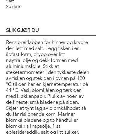
Salt
Sukker
SLIK GJØR DU
Rens breiflabben for hinner og krydre
den lett med salt. Legg fisken i en
ildfast form, drypp over litt
nøytral olje og dekk formen med
aluminiumsfolie. Stikk et
steketermometer i den tykkeste delen
av fisken og stek den i ovnen på 120
°C til den har en kjernetemperatur på
44 °C. Vask blomkålen og tørk den
med kjøkkenpapir. Plukk av noen av
de fineste, små bladene på siden.
Skjær et tynt lag av blomkålhodet så
du får rislignende korn. Mariner
blomkålbladene og to håndfuller
blomkålris i rapsolje, 1 ss
eplesidereddik, salt og litt sukker.