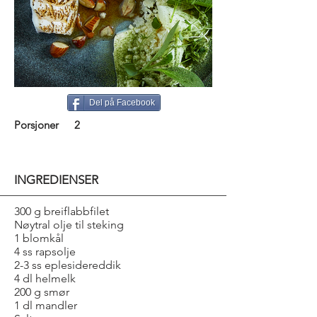
Del på Facebook
Porsjoner
2
INGREDIENSER
300 g breiflabbfilet
Nøytral olje til steking
1 blomkål
4 ss rapsolje
2-3 ss eplesidereddik
4 dl helmelk
200 g smør
1 dl mandler