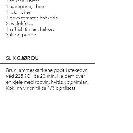
1 squash, i biter
1 aubergine, i biter
1 løk, i biter
1 boks tomater, hakkede
2 hvitløkfedd
1 ss frisk timian, hakket
Salt og pepper
SLIK GJØR DU
Brun lammeskankene godt i stekeovn
ved 225 ?C i ca 20 min. Ha dem over i
en kjele med rødvin, hvitløk og timian.
Kok inn vinen til ca 1/3 og tilsett
kraften. Kok under lokk i ca 2 timer.
Når skankene er møre, glaseres de i
stekeovnen og holdes varme til
servering.
Varm opp olje i en kjele og fres
grønnsakbitene i 2 min. Ha i hakkede
tomater, hvitløk og timian. Kok i 20