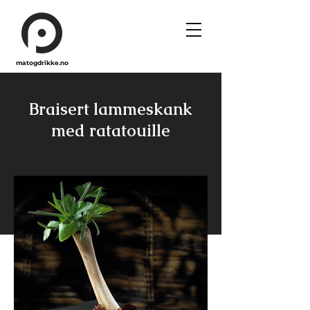
matogdrikke.no
Braisert lammeskank
med ratatouille