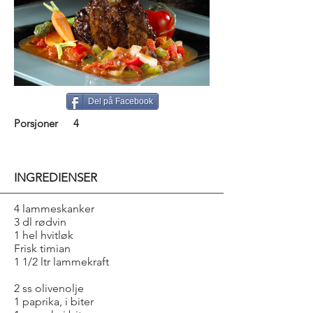
Del på Facebook
Porsjoner
4
INGREDIENSER
4 lammeskanker
3 dl rødvin
1 hel hvitløk
Frisk timian
1 1/2 ltr lammekraft
2 ss olivenolje
1 paprika, i biter