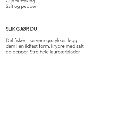
Olje til steking
Salt og pepper
SLIK GJØR DU
Del fisken i serveringsstykker, legg
dem i en ildfast form, krydre med salt
og pepper. Strø hele laurbærblader
over. Stek ved 200°C i ca 10 minutter.
Skrell potetene og skjær dem i
terninger. Stek møre og gylne i litt
olje. Skrell gulrøttene og kok dem
møre i lettsaltet vann.
Smelt smøret. Pisk sammen
eggeplommer og sitronsaft i
vannbad. Spe inn smøret litt etter litt.
Bold Title