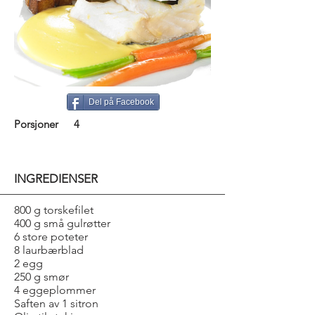
Del på Facebook
Porsjoner
4
INGREDIENSER
800 g torskefilet
400 g små gulrøtter
6 store poteter
8 laurbærblad
2 egg
250 g smør
4 eggeplommer
Saften av 1 sitron