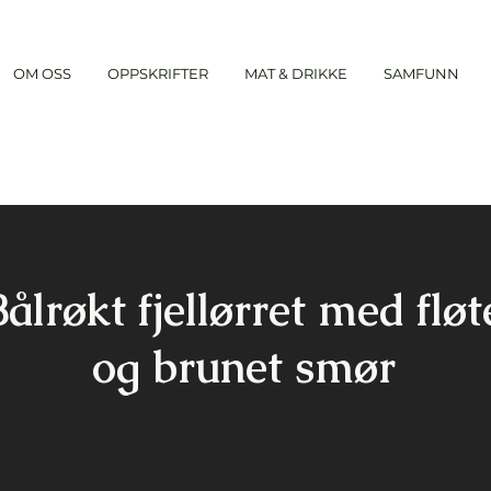
OM OSS
OPPSKRIFTER
MAT & DRIKKE
SAMFUNN
Bålrøkt fjellørret med fløt
og brunet smør