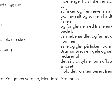
(noe lenger hvis fisken er st
 avhengig av
ut
av fisken og fremhever smake
Skyll av salt og sukker i kald
r
fisken
g
og fôr glørne med friske einer
både blir
varmebehandlet og får røyk
ssløk, ramsløk,
kommer
aske og glør på fisken. Skinn
landing
Brun smøret i en kjele og set
reduser til
det så vidt tykner. Smak fløt
smøret.
Hold det romtemperert frem 
ardi Polígonos Verdejo, Mendoza, Argentina
Bold Title