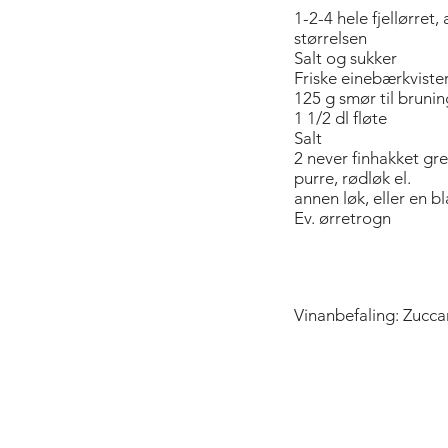
1-2-4 hele fjellørret,
størrelsen
Salt og sukker
Friske einebærkviste
125 g smør til brunin
1 1/2 dl fløte
Salt
2 never finhakket gre
purre, rødløk el.
annen løk, eller en b
Ev. ørretrogn
Vinanbefaling: Zucc