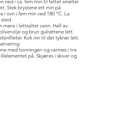
ned i ca. fem min til fettet smelter
øtt. Stek brystene ett min på
ne i ovn i fem min ved 180 °C. La
 sted.
 møre i lettsaltet vann. Hell av
livenolje og brun gulrøttene lett.
sinfileter. Kok inn til det tykner lett.
servering.
tene med honningen og varmes i tre
llelementet på. Skjæres i skiver og