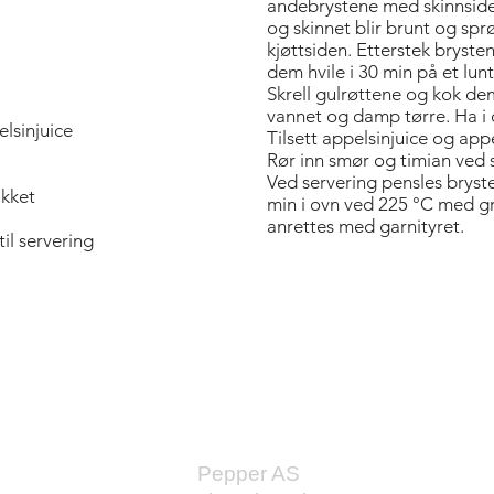
andebrystene med skinnsiden 
og skinnet blir brunt og spr
kjøttsiden. Etterstek bryste
dem hvile i 30 min på et lunt
Skrell gulrøttene og kok dem
vannet og damp tørre. Ha i o
elsinjuice
Tilsett appelsinjuice og appel
Rør inn smør og timian ved 
Ved servering pensles brys
akket
min i ovn ved 225 °C med gri
anrettes med garnityret.
til servering
Bold Title
Pepper AS