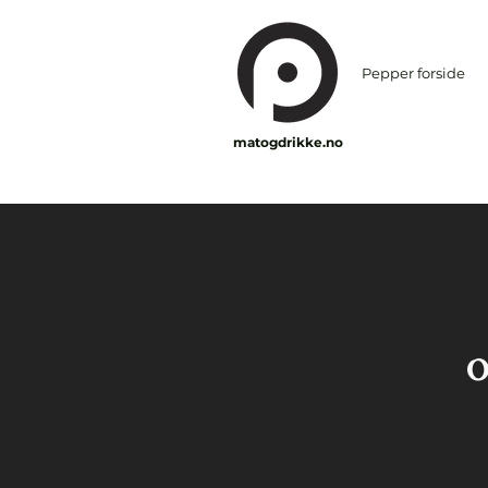
Pepper forside
matogdrikke.no
o