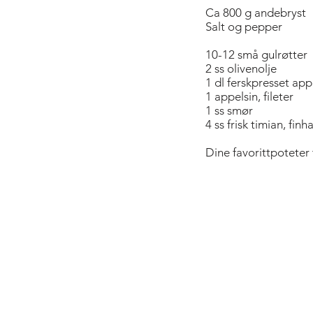
Ca 800 g andebryst
Salt og pepper
10-12 små gulrøtter
2 ss olivenolje
1 dl ferskpresset app
1 appelsin, fileter
1 ss smør
4 ss frisk timian, finh
Dine favorittpoteter 