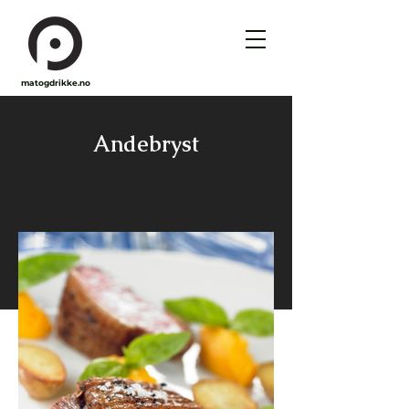
matogdrikke.no
Andebryst