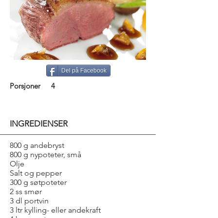
Del på Facebook
Porsjoner
4
INGREDIENSER
800 g andebryst
800 g nypoteter, små
Olje
Salt og pepper
300 g søtpoteter
2 ss smør
3 dl portvin
3 ltr kylling- eller andekraft