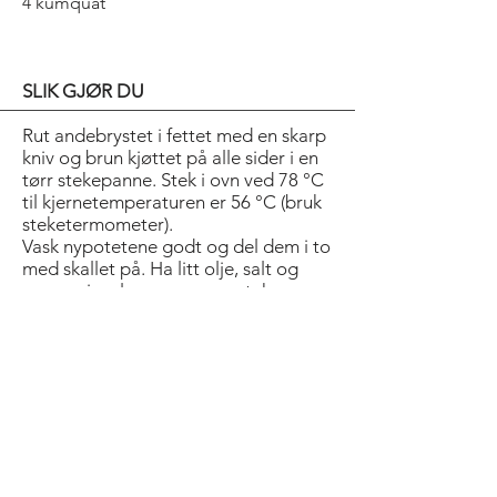
4 kumquat
SLIK GJØR DU
Rut andebrystet i fettet med en skarp
kniv og brun kjøttet på alle sider i en
tørr stekepanne. Stek i ovn ved 78 °C
til kjernetemperaturen er 56 °C (bruk
steketermometer).
Vask nypotetene godt og del dem i to
med skallet på. Ha litt olje, salt og
pepper i en langpanne og stek
potetene ved 200 °C i ca 30 min.
Skrell søtpotetene og kok dem møre i
vann. Hell av vannet, mos potetene,
tilsett smør og kjør alt til purè med en
mikser. Smak til med salt og pepper.
Kok inn portvinen til det halve. Tilsett
kraften og kok inn til ca 5 dl ferdig
saus. Kumquaten finhakkes og has i
sausen umiddelbart før servering.