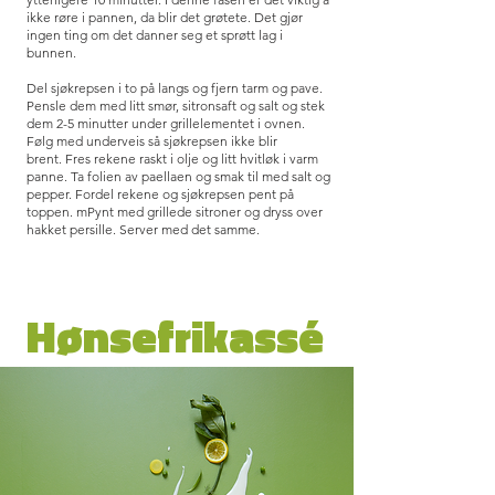
ikke røre i pannen, da blir det grøtete. Det gjør
ingen ting om det danner seg et sprøtt lag i
bunnen.
Del sjøkrepsen i to på langs og fjern tarm og pave.
Pensle dem med litt smør, sitronsaft og salt og stek
dem 2-5 minutter under grillelementet i ovnen.
Følg med underveis så sjøkrepsen ikke blir
brent.
Fres rekene raskt i olje og litt hvitløk i varm
panne.
Ta folien av paellaen og smak til med salt og
pepper. Fordel rekene og sjøkrepsen pent på
toppen. m
Pynt med grillede sitroner og dryss over
hakket persille. Server med det samme.
Hønsefrikassé