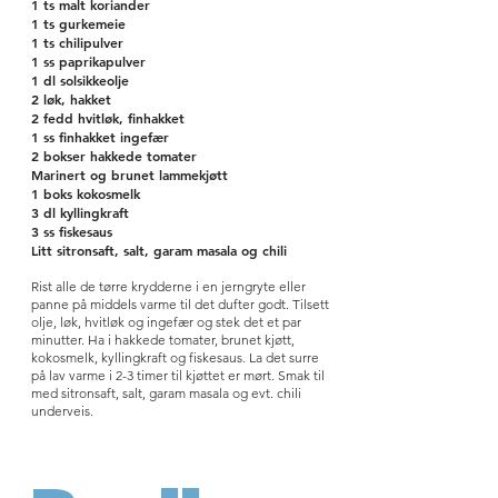
1 ts malt koriander
1 ts gurkemeie
1 ts chilipulver
1 ss paprikapulver
1 dl solsikkeolje
2 løk, hakket
2 fedd hvitløk, finhakket
1 ss finhakket ingefær
2 bokser hakkede tomater
Marinert og brunet lammekjøtt
1 boks kokosmelk
3 dl kyllingkraft
3 ss fiskesaus
Litt sitronsaft, salt, garam masala og chili
Rist alle de tørre krydderne i en jerngryte eller
panne på middels varme til det dufter godt.
Tilsett
olje, løk, hvitløk og ingefær og stek det et par
minutter.
Ha i hakkede tomater, brunet kjøtt,
kokosmelk, kyllingkraft og fiskesaus. La det surre
på lav varme i 2-3 timer til kjøttet er mørt.
Smak til
med sitronsaft, salt, garam masala og evt. chili
underveis.