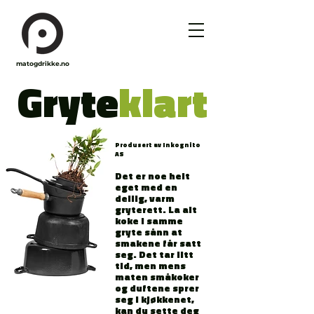
matogdrikke.no
Gryte
klart
Produsert av Inkognito
AS
Det er noe helt
eget med en
deilig, varm
gryterett. La alt
koke i samme
gryte sånn at
smakene får satt
seg. Det tar litt
tid, men mens
maten småkoker
og duftene sprer
seg i kjøkkenet,
kan du sette deg