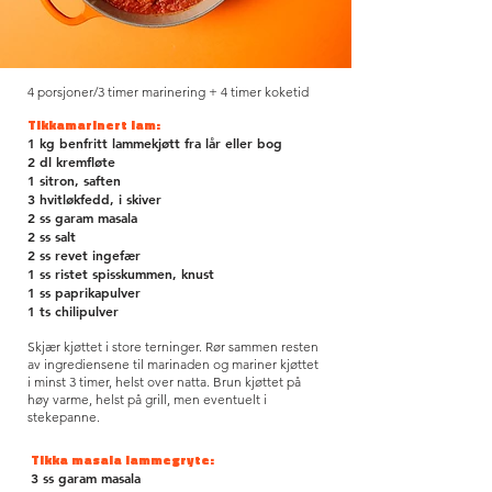
4 porsjoner/3 timer marinering + 4 timer koketid
Tikkamarinert lam:
1 kg benfritt lammekjøtt fra lår eller bog
2 dl kremfløte
1 sitron, saften
3 hvitløkfedd, i skiver
2 ss garam masala
2 ss salt
2 ss revet ingefær
1 ss ristet spisskummen, knust
1 ss paprikapulver
1 ts chilipulver
Skjær kjøttet i store terninger. Rør sammen resten
av ingrediensene til marinaden og mariner kjøttet
i minst 3 timer, helst over natta.
Brun kjøttet på
høy varme, helst på grill, men eventuelt i
stekepanne.
Tikka masala lammegryte:
3 ss garam masala