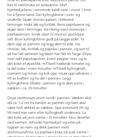
kan til nød bruke en wokpanne.
Skyll
hjerteskjellene i rennende kaldt vann i minst 1 time
for å fjerne sand.
Del kyllinglårene i over- og
underlår.
Skjær chorizo-pølsen i bittesmå
terninger.
Hakk løk og hvitløk.
Rens paprikaene og
skjær dem i terninger.
Ha rikelig med olivenolje i
paellapannen. Smak oljen til med en god klype
salt.
Brun kyllingbitene godt på begge sider. Ta
dem opp av pannen og legg dem til side.
Ha
chorizo, løk, hvitløk og paprika i pannen, og surr til
alt har falt sammen og løken har fått litt farge.
Dryss
over røkt paprikapulver, kvern pepper over, og la
det koke et øyeblikk. m
Tilsett hakkede tomater og
la det koke i noen minutter. m
Tilsett kyllingkraft,
rosmarin og timian og kok opp. m
Løs opp safranen i
litt av kraften og ha det i pannen.
Legg
kyllingbitene tilbake i pannen og la dem surre i
væsken i ca. 10 minutter.
Dryss risottorisen jevnt rundt i pannen. Væsken skal
stå ca. 1-2 cm fra kanten av pannen og risen skal
være helt dekket av væsken. Spe eventuelt litt og
litt med mer vann eller kyllingkraft underveis.
La
det koke på jevn varme i 10 minutter. Skru deretter
ned varmen. m
Fordel hjerteskjell og erter på
toppen av risen og dekk pannen med
aluminiumsfolie. La paellaen koke på svak varme i
ytterligere 10 minutter. I denne fasen er det viktig å