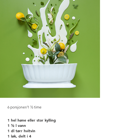
6 porsjoner/1 ½ time
1 hel høne eller stor kylling
1 ½ l vann
1 dl tørr hvitvin
1 løk, delt i 4