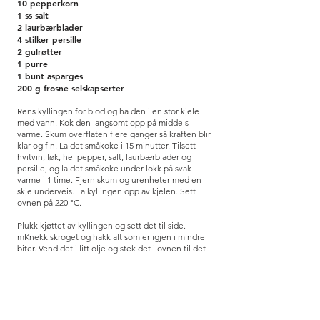
10 pepperkorn
1 ss salt
2 laurbærblader
4 stilker persille
2 gulrøtter
1 purre
1 bunt asparges
200 g frosne selskapserter
Rens kyllingen for blod og ha den i en stor kjele
med vann. Kok den langsomt opp på middels
varme. Skum overflaten flere ganger så kraften blir
klar og fin. La det småkoke i 15 minutter.
Tilsett
hvitvin, løk, hel pepper, salt, laurbærblader og
persille, og la det småkoke under lokk på svak
varme i 1 time. Fjern skum og urenheter med en
skje underveis.
Ta kyllingen opp av kjelen.
Sett
ovnen på 220 °C.
Plukk kjøttet av kyllingen og sett det til side.
m
Knekk skroget og hakk alt som er igjen i mindre
biter. Vend det i litt olje og stek det i ovnen til det
er gyllent. Legg det tilbake i kraften, kok opp og la
det surre i minst 20 minutter. Sil kraften gjennom
en fin sil, og kast resten. m
Skrell gulrøttene og
skjær dem i skiver, skjær purren i skiver og knekk
bunnen av aspargesene. Kok gulrøttene i kraften i
ca. 5 minutter. m
Tilsett resten av grønnsakene og