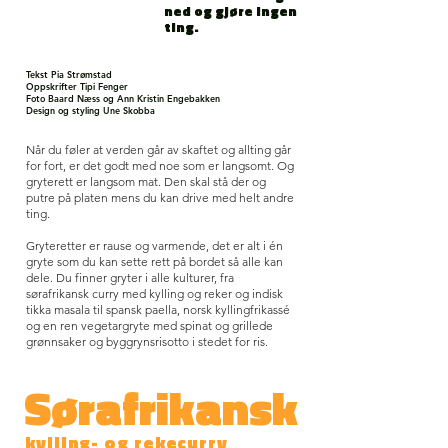
ned og gjøre ingen
ting.
Tekst Pia Strømstad
Oppskrifter Tipi Fenger
Foto Baard Næss og Ann Kristin Engebakken
Design og styling Une Skobba
Når du føler at verden går av skaftet og allting går
for fort, er det godt med noe som er langsomt. Og
gryterett er langsom mat. Den skal stå der og
putre på platen mens du kan drive med helt andre
ting.
Gryteretter er rause og varmende, det er alt i én
gryte som du kan sette rett på bordet så alle kan
dele. Du finner gryter i alle kulturer, fra
sørafrikansk curry med kylling og reker og indisk
tikka masala til spansk paella, norsk kyllingfrikassé
og en ren vegetargryte med spinat og grillede
grønnsaker og byggrynsrisotto i stedet for ris.
Sørafrikansk
kylling- og rekecurry