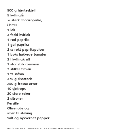
500 g hjerteskjell
5 kyllinglår
½ sterk chorizopølse,
i biter
1 løk
3 fedd hvitløk
1 rød paprika
1 gul paprika
2 ss røkt paprikapulver
1 boks hakkede tomater
2 l kyllingkraft
1 stor stilk rosmarin
3 stilker timian
1 ts safran
375 g risottoris
250 g frosne erter
10 sjøkreps
20 store reker
2 sitroner
Persille
Olivenolje og
smør til steking
Salt og nykvernet pepper
Bruk en paellapanne eller ekstra stor panne. Du