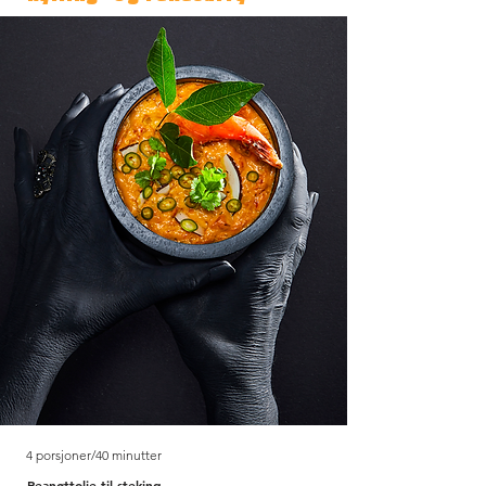
4 porsjoner/40 minutter
Peanøttolje til steking