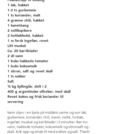
1 løk, hakket
1-2 ts gurkemeie
1 ts koriander, malt
4 grønne chili, hakket
1 kanelstang
2 nellikspikere
2 hvitløkfedd, hakket
1 ss fersk ingefær, revet
Litt muskat
Ca. 20 karriblader
2 dl vann
1 boks hakkede tomater
1 boks kokosmelk
1 sitron, saft og revet skall
1 ts sukker
Salt
½ kg kyllinglår, delt i 2
400 g argentinske villreker, med skall
Revet kokos og frisk koriander til
servering
Varm oljen i en kjele på middels varme og surr løk,
gurkemeie, koriander, chili, kanel, nellik, hvitløk,
ingefær, muskat og karriblader i 5 minutter.
Rør inn
vann, hakkede tomater, kokosmelk og sitronsaft og -
skall. Kok opp og smak til med sukker og salt.
Tilsett