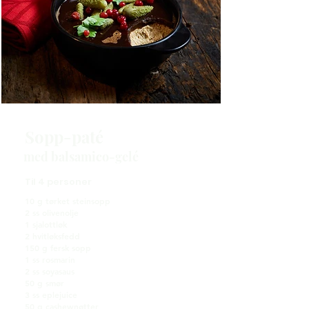
Sopp-paté
med balsamico-gelé
Til 4 personer
10 g tørket steinsopp
2 ss olivenolje
1 sjalottløk
2 hvitløksfedd
150 g fersk sopp
1 ss rosmarin
2 ss soyasaus
50 g smør
3 ss eplejuice
50 g cashewnøtter