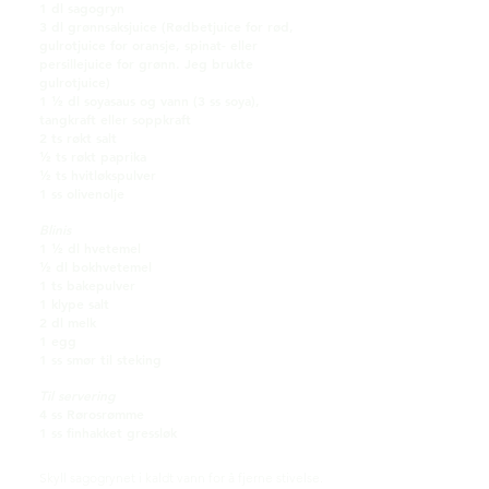
1 dl sagogryn
3 dl grønnsaksjuice (Rødbetjuice for rød,
gulrotjuice for oransje, spinat- eller
persillejuice for grønn. Jeg brukte
gulrotjuice)
1 ½ dl soyasaus og vann (3 ss soya),
tangkraft eller soppkraft
2 ts røkt salt
½ ts røkt paprika
½ ts hvitløkspulver
1 ss olivenolje
Blinis
1 ½ dl hvetemel
½ dl bokhvetemel
1 ts bakepulver
1 klype salt
2 dl melk
1 egg
1 ss smør til steking
Til servering
4 ss Rørosrømme
1 ss finhakket gressløk
Skyll sagogrynet i kaldt vann for å fjerne stivelse.