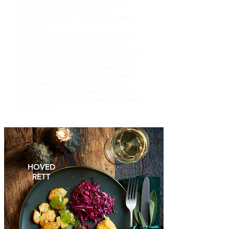
rosenkålen. Stek på 200 grader over- og
undervarme i 15 minutter. Vend inn
honningblandingen i rosenkålen, og stek i 5
minutter til.
Skrell potetene og del dem i biter. Kok dem i
lettsaltet vann i 15 minutter, eller til de er
møre. Rist hasselnøttene i en tørr stekepanne
til de er gylne. Grovhakk dem. Mos potetene
med smør og melk, og rør inn hasselnøttene.
Smak til med flaksalt og nykvernet pepper.
Ha tyttebær, portvin, sukker og nellik i en
liten kjele. Kok opp og la det småkoke i 15
minutter, til det tykner til en saus. Sil og avkjøl
før servering.
HOVED
RETT