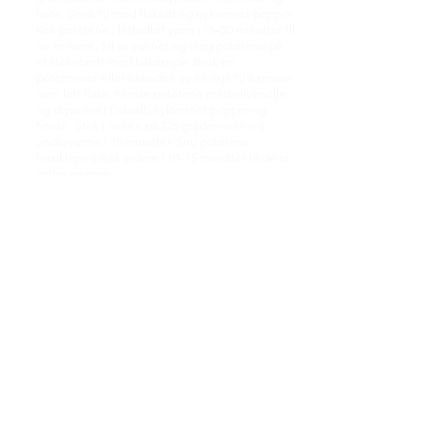
fløte. Smak til med flaksalt og nykvernet pepper.
Kok potetene i lettsaltet vann i 15–20 minutter til
de er møre. Sil av vannet og legg potetene på
et stekebrett med bakepapir. Bruk en
potetmoser eller baksiden av en skje til å presse
dem lett flate. Pensle potetene med olivenolje
og dryss over flaksalt, nykvernet pepper og
timian. Stek i ovnen på 225 grader over- og
undervarme i 15 minutter. Snu potetene
forsiktig og stek videre i 10–15 minutter til de er
gylne og sprø.
Rist valnøttene i en tørr stekepanne på middels
varme til de er gylne. Ha salvie, rosmarin, ristede
valnøtter, hvitløk, sitronskall- og saft i en
kjøkkenmaskin. Kjør til det er grovhakket. Tilsett
olivenolje gradvis mens maskinen går, til du får
en jevn konsistens. Smak til med flaksalt og
nykvernet pepper.
Snitt rødkålen i tynne strimler og skyll den godt.
Skrell eplet og skjær det i små biter. Skrell
rødløken og skjær den i tynne skiver. Smelt
smøret i en stor gryte på middels varme. Stek
rødløken til den er myk og lett gyllen. Tilsett
karve og kanel, og stek videre i ett minutt. Ha i
rødkålen og rør godt. Tilsett eplebiter,
solbærsaft, eplesidereddik, honning, flaksalt og
nykvernet pepper. Sett på lokk og la rødkålen
småkoke på lav varme i 30–40 minutter, til den er