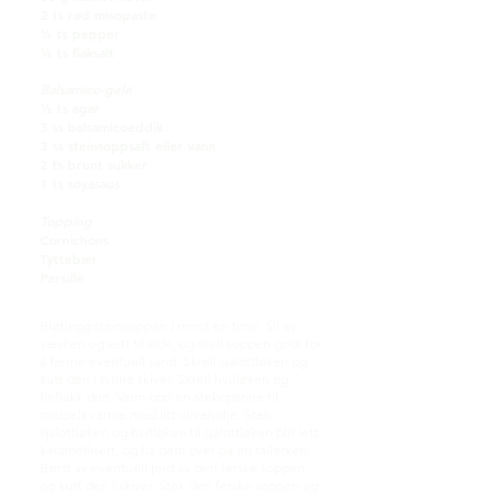
2 ts rød misopaste
¼ ts pepper
¼ ts flaksalt
Balsamico-gelé
½ ts agar
3 ss balsamicoeddik
3 ss steinsoppsaft eller vann
2 ts brunt sukker
1 ts soyasaus
Topping
Cornichons
Tyttebær
Persille
Bløtlegg steinsoppen i minst en time. Sil av
væsken og sett til side, og skyll soppen godt for
å fjerne eventuell sand. Skrell sjalottløken og
kutt den i tynne skiver. Skrell hvitløken og
finhakk den. Varm opp en stekepanne til
middels varme med litt olivenolje. Stek
sjalottløken og hvitløken til sjalottløken blir lett
karamellisert, og ha dem over på en tallerken.
Børst av eventuell jord av den ferske soppen,
og kutt den i skiver. Stek den ferske soppen og