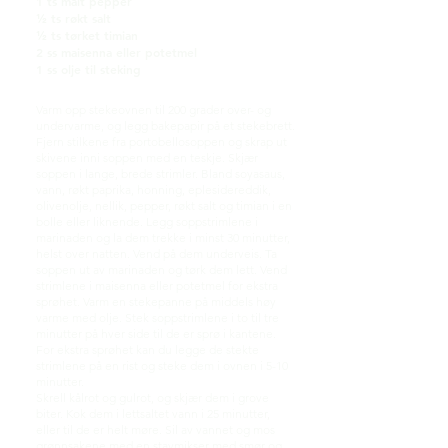
1 ts malt pepper
½ ts røkt salt
½ ts tørket timian
2 ss maisenna eller potetmel
1 ss olje til steking
Varm opp stekeovnen til 200 grader over- og
undervarme, og legg bakepapir på et stekebrett.
Fjern stilkene fra portobellosoppen og skrap ut
skivene inni soppen med en teskje. Skjær
soppen i lange, brede strimler. Bland soyasaus,
vann, røkt paprika, honning, eplesidereddik,
olivenolje, nellik, pepper, røkt salt og timian i en
bolle eller liknende. Legg soppstrimlene i
marinaden og la dem trekke i minst 30 minutter,
helst over natten. Vend på dem underveis. Ta
soppen ut av marinaden og tørk dem lett. Vend
strimlene i maisenna eller potetmel for ekstra
sprøhet. Varm en stekepanne på middels høy
varme med olje. Stek soppstrimlene i to til tre
minutter på hver side til de er sprø i kantene.
For ekstra sprøhet kan du legge de stekte
strimlene på en rist og steke dem i ovnen i 5-10
minutter.
Skrell kålrot og gulrot, og skjær dem i grove
biter. Kok dem i lettsaltet vann i 25 minutter,
eller til de er helt møre. Sil av vannet og mos
grønnsakene med en stavmikser med smør og