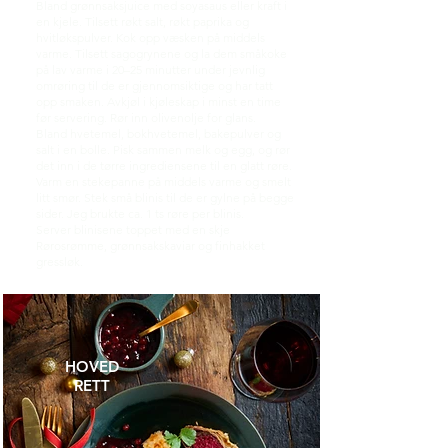
Bland grønnsaksjuice med soyasaus eller kraft i
en kjele. Tilsett røkt salt, røkt paprika og
hvitløkspulver. Kok opp væsken på middels
varme. Tilsett sagogrynene og la dem småkoke
på lav varme i 20–25 minutter under jevnlig
omrøring til de er gjennomsiktige og har tatt
opp smaken. Avkjøl i kjøleskap i minst en time
før servering. Rør inn olivenolje for glans.
Bland hvetemel, bokhvetemel, bakepulver og
salt i en bolle. Pisk sammen melk og egg, og rør
det inn i de tørre ingrediensene til en glatt røre.
Varm en stekepanne på middels varme og smelt
litt smør. Stek små blinis til de er gylne på begge
sider. Jeg brukte ca. 1 ts røre per blinis.
Server blinisene toppet med en skje
Rørosrømme, grønnsakskaviar og finhakket
gressløk.
HOVED
RETT