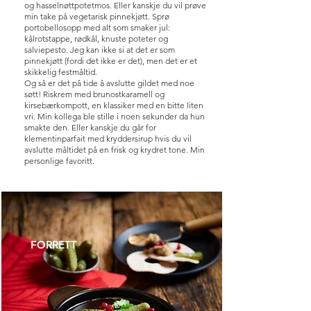
og hasselnøttpotetmos. Eller kanskje du vil prøve
min take på vegetarisk pinnekjøtt. Sprø
portobellosopp med alt som smaker jul:
kålrotstappe, rødkål, knuste poteter og
salviepesto. Jeg kan ikke si at det er som
pinnekjøtt (fordi det ikke er det), men det er et
skikkelig festmåltid.
Og så er det på tide å avslutte gildet med noe
søtt! Riskrem med brunostkaramell og
kirsebærkompott, en klassiker med en bitte liten
vri. Min kollega ble stille i noen sekunder da hun
smakte den. Eller kanskje du går for
klementinparfait med kryddersirup hvis du vil
avslutte måltidet på en frisk og krydret tone. Min
personlige favoritt.
FORRETT