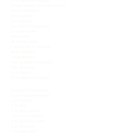
¼ ts nykvernet pepper
Knuste poteter med salviepesto
800 g småpoteter
3 ss olivenolje
½ ts flaksalt
¼ ts nykvernet pepper
2 ss frisk timian
Salviepesto
20 g frisk salvie
2 kvister fersk rosmarin
30 g valnøtter
1 hvitløksfedd
Saft og skall fra en sitron
1 dl olivenolje
½ ts flaksalt
¼ ts nykvernet pepper
Sprø portobellosopp
6 store portobellosopp
1 dl soyasaus
3 dl vann
1 ss røkt paprika
1 ss norsk honning
1 ss eplesidereddik
2 ss olivenolje
1 ts malt nellik