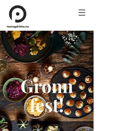
matogdrikke.no
Grønn
fest!