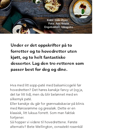
Kokk: Julie Øyan
Foto: Ann Kristin
Engebakken, Inkognito
Under er det oppskrifter på to
forretter og to hovedretter uten
kjøtt, og to helt fantastiske
desserter. Lag den tre-retteren som
passer best for deg og dine.
Hva med litt sopp-paté med balsamicogelé før
hovedretten? Det høres kanskje fancy ut (og ja,
det tar litt tid), men du blir belønnet med en
silkemyk paté.
Eller kanskje du går for grønnsakskaviar på blinis
med Rørosrømme og gressløk. Dette er en
klassisk, litt luksus forrett. Som man faktisk
fortjener.
Så hopper vi videre til hovedrettene. Første
alternativ? Bete Wellington, ovnsstekt rosenkål