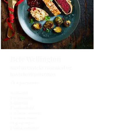
Bete Wellington
med ovnsstekt rosenkål og
hasselnøttpotetmos
Til 4 personer
Rødbetfyll
2 ss olivenolje
3 sjalottløk
2 hvitløksfedd
3 ts fersk rosmarin
2 ts fersk timian
75 g valnøtter
2 kokte rødbeter