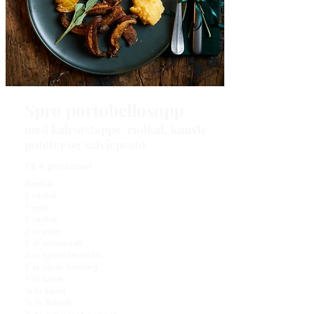
Sprø portobellosopp
med kålrotstappe, rødkål, knuste
poteter og salviepesto
Til 4 personer
Rødkål
1 rødkål
1 eple
1 rødløk
2 ss smør
1 dl solbærsaft
2 ss eplesidereddik
1 ss norsk honning
1 ts karve
½ ts kanel
½ ts flaksalt