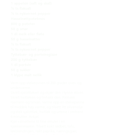
1 appelsin (saft og skall)
½ ts flaksalt
¼ ts nykvernet pepper
Hasselnøttpotetmos
800 g poteter
50 g smør
1 dl melk eller fløte
50 g hasselnøtter
½ ts flaksalt
¼ ts nykvernet pepper
Tyttebær- og portvinsglaze
200 g tyttebær
1 dl portvin
50 g sukker
1 klype malt nellik
Varm opp stekeovnen til 200 grader over- og
undervarme.
Skrell sjalottløken og skjær den i tynne skiver.
Skrell hvitløken og finhakk den. Finhakk
rosmarin og timian. Varme opp en stekepanne
til middels høy varme, og tilsett litt olivenolje
og stek sjalottløk, hvitløk og urtene i omtrent
4 minutter. Avkjøl.
Kjør valnøttene til fine smuler i en
kjøkkenmaskin. Tilsett kokt rødbet, tofu,
løkblandingen, røkt paprika, næringsgjær,