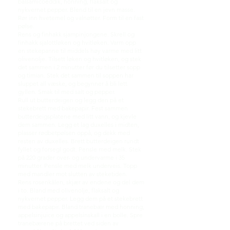
balsamicoeddik, honning, flaksalt og
nykvernet pepper. Blend til en jevn masse.
Rør inn hvetemel og valnøtter. Form til en fast
pølse.
Rens og finhakk sjampinjongene. Skrell og
finhakk sjalottløken og hvitløken. Varm opp
en stekepanne til middels høy varme med litt
olivenolje. Tilsett løken og hvitløken, og stek
det sammen i 2 minutter før du tilsetter sopp
og timian. Stek det sammen til soppen har
sluppet all væske, og begynner å bli lett
gyllen. Smak til med salt og pepper.
Rull ut butterdeigen og legg den på et
stekebrett med bakepapir. Fest sammen
butterdeigsplatene med litt vann, og kjevle
dem sammen. Legg et lag duxelles i midten,
plasser rødbetpølsen oppå, og dekk med
resten av duxelles. Brett butterdeigen rundt
fyllet og forsegl godt. Pensle med melk. Stek
på 220 grader over- og undervarme i 35
minutter. Pensle med melk underveis. Topp
med mandler mot slutten av steketiden.
Rens rosenkålen, skjær av endene og del dem
i to. Bland med olivenolje, flaksalt og
nykvernet pepper. Legg dem på et stekebrett
med bakepapir. Bland tranebær med honning,
appelsinjuice og appelsinskall i en bolle. Spre
tranebærene på brettet ved siden av