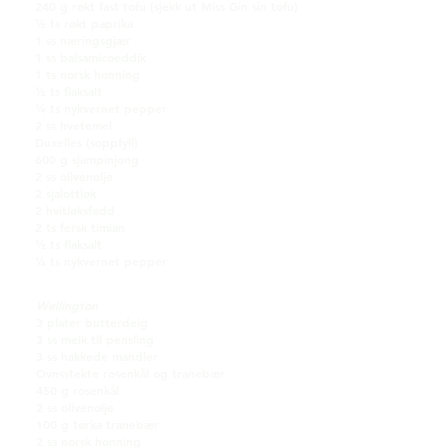
240 g røkt fast tofu (sjekk ut Miss Gin sin tofu)
½ ts røkt paprika
1 ss næringsgjær
1 ss balsamicoeddik
1 ts norsk honning
½ ts flaksalt
¼ ts nykvernet pepper
2 ss hvetemel
Duxelles (soppfyll)
600 g sjampinjong
2 ss olivenolje
2 sjalottløk
2 hvitløksfedd
2 ts fersk timian
½ ts flaksalt
¼ ts nykvernet pepper
Wellington
3 plater butterdeig
3 ss melk til pensling
3 ss hakkede mandler
Ovnsstekte rosenkål og tranebær
450 g rosenkål
2 ss olivenolje
100 g tørka tranebær
2 ss norsk honning