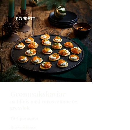
FORRETT
Grønnsakskaviar
​på blinis med rørosrømme og
gressløk
Til 4 personer
Grønnsakskaviar