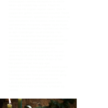
steinsoppen i samme stekepanne du stekte
løken i på middels høy varme. Tilsett litt
olivenolje når soppen slipper væske. Stek til
soppen blir gyllen, omtrent 4-5 minutter. Tilsett
finhakket rosmarin, sjalottløken og hvitløken de
siste minuttene. Ha i soyasaus, smør, eplejuice,
cashewnøtter, misopaste, pepper og en klype
salt. Sil av steinsoppsaften og tilsett en desiliter
av den i blandingen. La alt småkoke i fem
minutter. Ha deretter blandingen over i en
egnet beholder, og kjør blandingen jevn med
en stavmikser, kjøkkenmaskin eller blender.
Smak til med mer salt og pepper om
nødvendig. Overfør blandingen til fire små
glass med lokk eller en større form, og sett i
kjøleskapet i minst tre timer, til den er fast.
Når patéen er fast, kok opp agar,
balsamicoeddik, steinsoppsaften, brunt sukker
og soyasaus i en liten kjele. Hell blandingen
forsiktig over den faste patéen med en gang.
Sett i kjøleskapet til geléen har stivnet.
Server patéen på ristet surdeigsbrød eller
flatbrød. Pynt med cornichons, tyttebær og
persille.