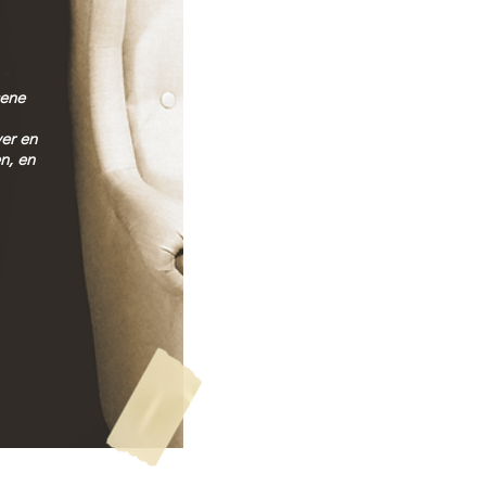
sene
ver en
n, en