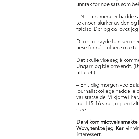
unntak for noe sats som bek
– Noen kamerater hadde sat
tok noen slurker av den og b
følelse. Der og da lovet jeg
Dermed nøyde han seg med c
nese for når colaen smakte 
Det skulle vise seg å komme
Ungarn og ble omvendt. (Ut
utfallet.)
– En tidlig morgen ved Bala
journalistkollega hadde lei
var statseide. Vi kjørte i h
med 15-16 viner, og jeg følt
sure.
Da vi kom midtveis smakte 
Wow, tenkte jeg. Kan vin vi
interessert.