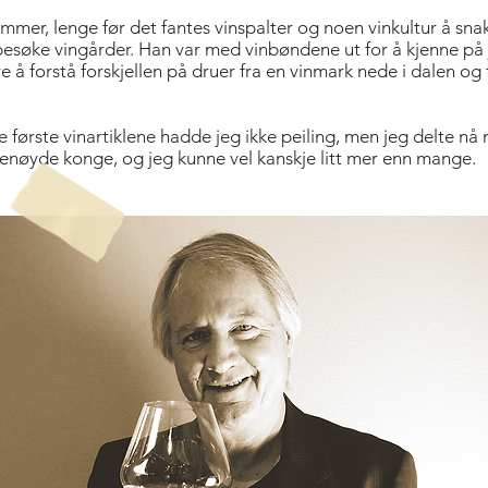
ommer, lenge før det fantes vinspalter og noen vinkultur å sn
å besøke vingårder. Han var med vinbøndene ut for å kjenne p
 å forstå forskjellen på druer fra en vinmark nede i dalen og 
 første vinartiklene hadde jeg ikke peiling, men jeg delte nå 
en enøyde konge, og jeg kunne vel kanskje litt mer enn mange.