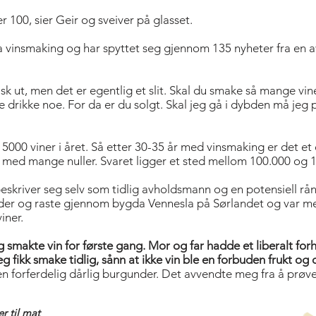
 100, sier Geir og sveiver på glasset.
 vinsmaking og har spyttet seg gjennom 135 nyheter fra en a
isk ut, men det er egentlig et slit. Skal du smake så mange v
 drikke noe. For da er du solgt. Skal jeg gå i dybden må jeg 
5000 viner i året. Så etter 30-35 år med vinsmaking er det et
ll med mange nuller. Svaret ligger et sted mellom 100.000 og 1
skriver seg selv som tidlig avholdsmann og en potensiell rå
r og raste gjennom bygda Vennesla på Sørlandet og var me
iner.
g smakte vin for første gang. Mor og far hadde et liberalt forh
g fikk smake tidlig, sånn at ikke vin ble en forbuden frukt og d
n forferdelig dårlig burgunder. Det avvendte meg fra å prøve
er til mat