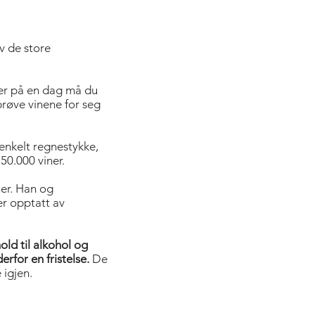
v de store
iner på en dag må du
prøve vinene for seg
 enkelt regnestykke,
50.000 viner.
ner. Han og
r opptatt av
old til alkohol og
erfor en fristelse.
De
 igjen.