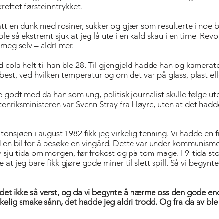
reftet førsteinntrykket.
t en dunk med rosiner, sukker og gjær som resulterte i noe b
le så ekstremt sjuk at jeg lå ute i en kald skau i en time. Revo
 meg selv – aldri mer.
ola helt til han ble 28. Til gjengjeld hadde han og kamerate
best, ved hvilken temperatur og om det var på glass, plast ell
 godt med da han som ung, politisk journalist skulle følge ute
enriksministeren var Svenn Stray fra Høyre, uten at det hadd
tonsjøen i august 1982 fikk jeg virkelig tenning. Vi hadde en f
d en bil for å besøke en vingård. Dette var under kommunisme
alv sju tida om morgen, før frokost og på tom mage. I 9-tida s
e at jeg bare fikk gjøre gode miner til slett spill. Så vi begyn
det ikke så verst, og da vi begynte å nærme oss den gode end
rkelig smake sånn, det hadde jeg aldri trodd. Og fra da av ble