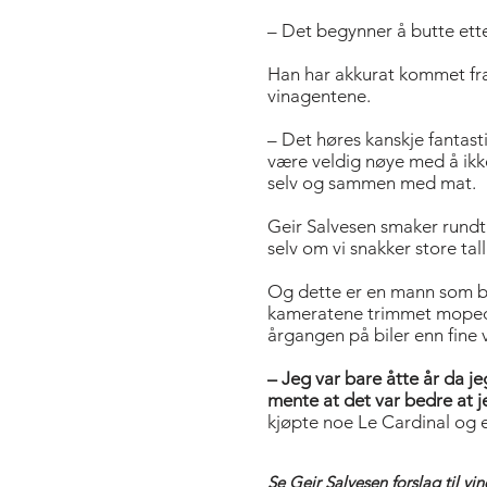
– Det begynner å butte etter
Han har akkurat kommet fra
vinagentene.
– Det høres kanskje fantast
være veldig nøye med å ikke
selv og sammen med mat.
Geir Salvesen smaker rundt 
selv om vi snakker store ta
Og dette er en mann som be
kameratene trimmet mopede
årgangen på biler enn fine v
– Jeg var bare åtte år da je
mente at det var bedre at je
kjøpte noe Le Cardinal og e
Se Geir Salvesen forslag til vin