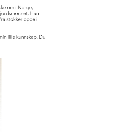
akke om i Norge,
å jordsmonnet. Han
fra stokker oppe i
min lille kunnskap. Du