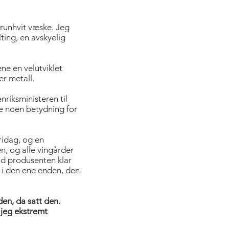
runhvit væske. Jeg
lting, en avskyelig
ne en velutviklet
er metall.
nriksministeren til
e noen betydning for
ridag, og en
n, og alle vingårder
tod produsenten klar
te i den ene enden, den
en, da satt den.
 jeg ekstremt