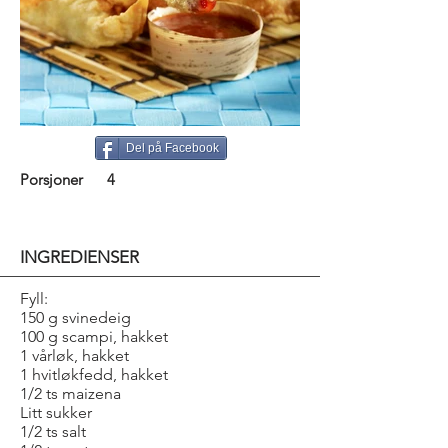
Del på Facebook
Porsjoner
4
INGREDIENSER
Fyll:
150 g svinedeig
100 g scampi, hakket
1 vårløk, hakket
1 hvitløkfedd, hakket
1/2 ts maizena
Litt sukker
1/2 ts salt