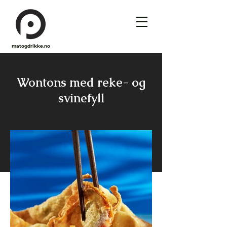
matogdrikke.no
Wontons med reke- og
svinefyll