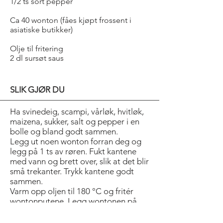
1/2 ts sort pepper
Ca 40 wonton (fåes kjøpt frossent i
asiatiske butikker)
Olje til fritering
2 dl sursøt saus
SLIK GJØR DU
Ha svinedeig, scampi, vårløk, hvitløk,
maizena, sukker, salt og pepper i en
bolle og bland godt sammen.
Legg ut noen wonton forran deg og
legg på 1 ts av røren. Fukt kantene
med vann og brett over, slik at det blir
små trekanter. Trykk kantene godt
sammen.
Varm opp oljen til 180 °C og fritér
wontonputene. Legg wontonen på
kjøkkenpair slik at olje kan renne fra.
Servér lune med sursøt saus.