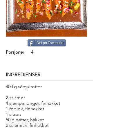
Del på Facebook
Porsjoner
4
INGREDIENSER
400 g vårgulrøtter
2 ss smør
4 sjampinjonger, finhakket
1 rødløk, finhakket
1 sitron
50 g nøtter, hakket
2 ss timian, finhakket