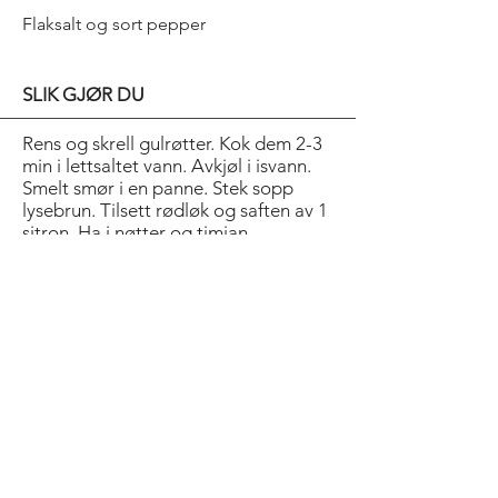
Flaksalt og sort pepper
SLIK GJØR DU
Rens og skrell gulrøtter. Kok dem 2-3
min i lettsaltet vann. Avkjøl i isvann.
Smelt smør i en panne. Stek sopp
lysebrun. Tilsett rødløk og saften av 1
sitron. Ha i nøtter og timian.
Varm gulrøttene i smøret ved
servering. Dryss over salt og pepper.