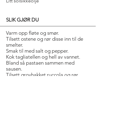
Litt solsikkeolje
SLIK GJØR DU
Varm opp fløte og smør.
Tilsett ostene og rør disse inn til de
smelter.
Smak til med salt og pepper.
Kok tagliatellen og hell av vannet.
Bland så pastaen sammen med
sausen.
Tilsett grovhakket ruccola og rør
dette inn.
Stek parmaskinken sprø i en
stekepanne med litt olje.