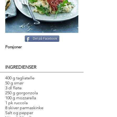
Del på Facebook
Porsjoner
INGREDIENSER
400 g tagliatelle
50 g smør
3 dl fløte
250 g gorgonzola
100 g mozzarella
1 pk ruccola
8 skiver parmaskinke
Salt og pepper