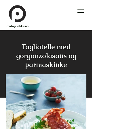
matogdrikke.no
Tagliatelle med
gorgonzolasaus og
parmaskinke