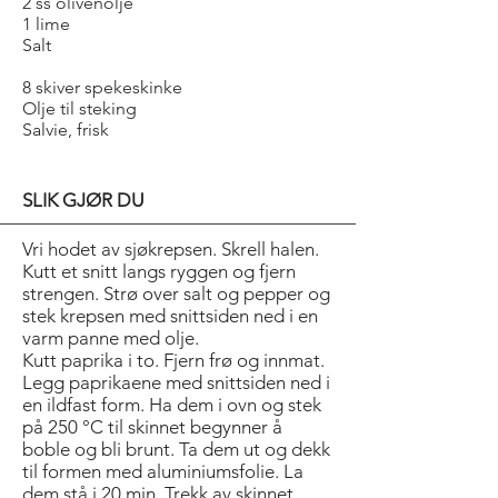
2 ss olivenolje
1 lime
Salt
8 skiver spekeskinke
Olje til steking
Salvie, frisk
SLIK GJØR DU
Vri hodet av sjøkrepsen. Skrell halen.
Kutt et snitt langs ryggen og fjern
strengen. Strø over salt og pepper og
stek krepsen med snittsiden ned i en
varm panne med olje.
Kutt paprika i to. Fjern frø og innmat.
Legg paprikaene med snittsiden ned i
en ildfast form. Ha dem i ovn og stek
på 250 °C til skinnet begynner å
boble og bli brunt. Ta dem ut og dekk
til formen med aluminiumsfolie. La
dem stå i 20 min. Trekk av skinnet