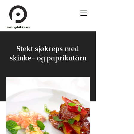
matogdrikke.no
Stekt sjøkreps med
skinke- og paprikatårn