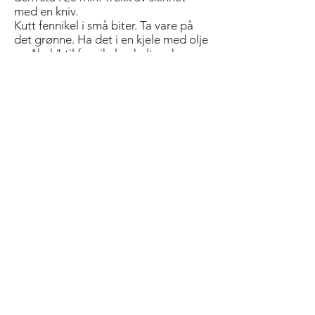
med en kniv.
Kutt fennikel i små biter. Ta vare på
det grønne. Ha det i en kjele med olje
og "kok" til fennikel er helt myk.
Avkjøl og tilsett saft av lime og salt.
Hakk opp det grønne fra fennikelen
og ha i vinaigrette til slutt.
Stek spekeskinke til den er sprø i en
panne med olje. Legg paprika og
skinke lagvis i fire tårn med salvie
immellom. Servér med sjøkreps og
fennikelvinaigrette.