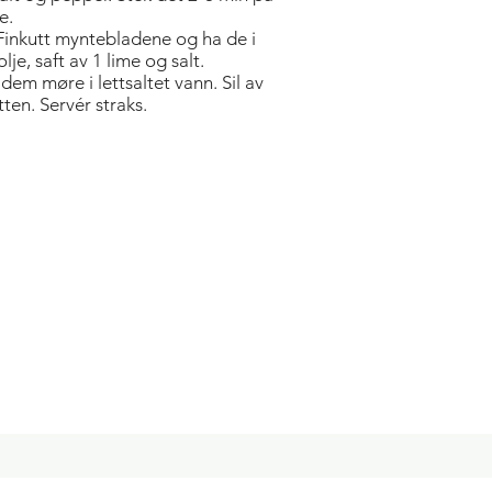
e.
 Finkutt myntebladene og ha de i
e, saft av 1 lime og salt.
 dem møre i lettsaltet vann. Sil av
ten. Servér straks.