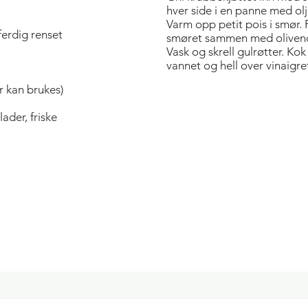
hver side i en panne med olj
Varm opp petit pois i smør.
erdig renset
smøret sammen med olivenolj
Vask og skrell gulrøtter. Kok
vannet og hell over vinaigret
er kan brukes)
ader, friske