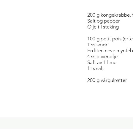
200 g kongekrabbe, f
Salt og pepper
Olje til steking
100 g petit pois (ert
1 ss smør
En liten neve myntebl
4 ss olivenolje
Saft av 1 lime
1 ts salt
200 g vårgulrøtter