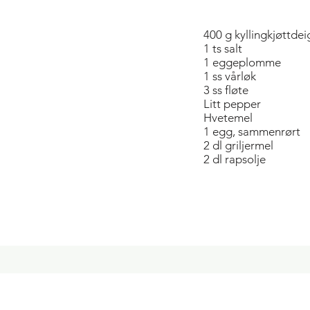
400 g kyllingkjøttdei
1 ts salt
1 eggeplomme
1 ss vårløk
3 ss fløte
Litt pepper
Hvetemel
1 egg, sammenrørt
2 dl griljermel
2 dl rapsolje