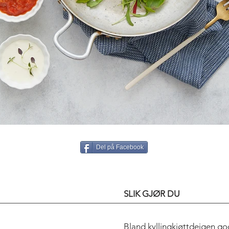
Del på Facebook
SLIK GJØR DU
Bland kyllingkjøttdeigen go