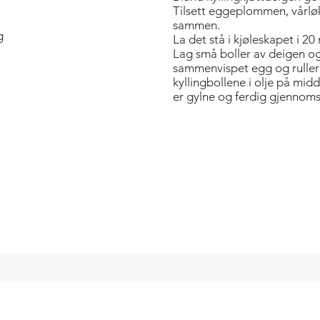
Tilsett eggeplommen, vårløk
sammen.
g
La det stå i kjøleskapet i 20
Lag små boller av deigen o
sammenvispet egg og ruller 
kyllingbollene i olje på mid
er gylne og ferdig gjennoms