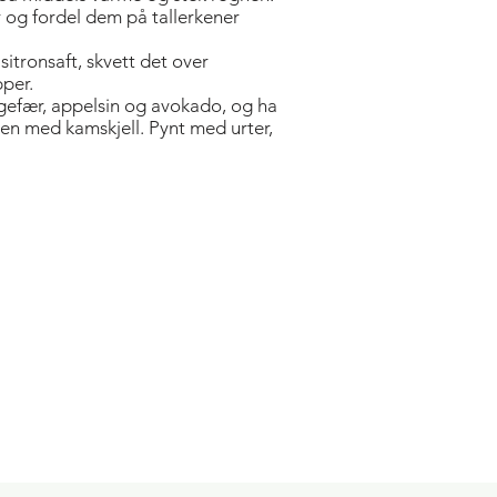
er og fordel dem på tallerkener
tronsaft, skvett det over
pper.
efær, appelsin og avokado, og ha
en med kamskjell. Pynt med urter,