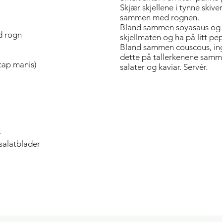
Skjær skjellene i tynne skiv
sammen med rognen.
Bland sammen soyasaus og si
d rogn
skjellmaten og ha på litt pe
Bland sammen couscous, ing
dette på tallerkenene samm
cap manis)
salater og kaviar. Servér.
r
 salatblader