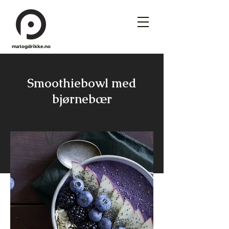
matogdrikke.no
Smoothiebowl med
bjørnebær