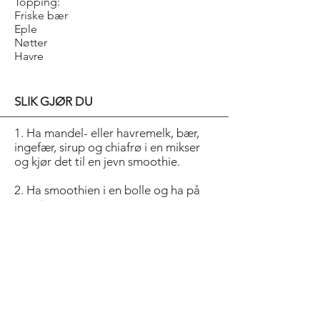
Topping:
Friske bær
Eple
Nøtter
Havre
SLIK GJØR DU
1. Ha mandel- eller havremelk, bær,
ingefær, sirup og chiafrø i en mikser
og kjør det til en jevn smoothie.
2. Ha smoothien i en bolle og ha på
topping.
Tilsett ½ frossen banan i biter hvis du
vil ha en fyldigere smoothie.