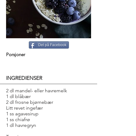
Del på Facebook
Porsjoner
INGREDIENSER
2 dl mandel- eller havremelk
1 dl blåbær
2 dl frosne bjørnebær
Litt revet ingefær
1 ss agavesirup
1 ss chiafrø
1 dl havregryn