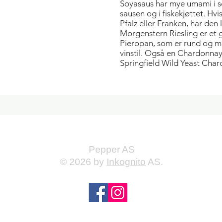
Soyasaus har mye umami i s
sausen og i fiskekjøttet. Hvis
Pfalz eller Franken, har den
Morgenstern Riesling er et g
Pieropan, som er rund og me
vinstil. Også en Chardonnay 
Springfield Wild Yeast Chard
Pepper AS
© 2026 by
Inkognito
AS.