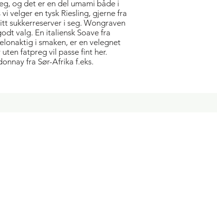
eg, og det er en del umami både i
 vi velger en tysk Riesling, gjerne fra
 litt sukkerreserver i seg. Wongraven
odt valg. En italiensk Soave fra
lonaktig i smaken, er en velegnet
uten fatpreg vil passe fint her.
onnay fra Sør-Afrika f.eks.