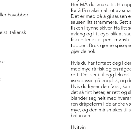
Her MÅ du smake til. Ha oppi 
for å få maksimalt ut av sma
eller havabbor
Det er med på å gi sausen en
sausen litt strammere. Sett 
fisken i tynne skiver. Ha litt
elst italiensk
avlang og litt dyp, slik at 
fiskebitene i et pent mønste
toppen. Bruk gjerne spisepin
gjør de nok.
ket
Hvis du har fortapt deg i d
med mye rå fisk og en rågod,
rett. Det ser i tillegg lekke
t
«seabass», på engelsk, og d
Hvis du fryser den først, ka
det så fint heter, er rett og
blander seg helt med hveran
ren dråpeform i de andre væ
mye, og den må smakes til s
balansen.
Hvitvin