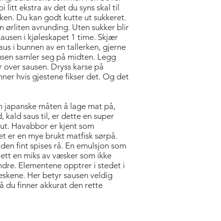
litt ekstra av det du syns skal til
ken. Du kan godt kutte ut sukkeret.
 ørliten avrunding. Uten sukker blir
sausen i kjøleskapet 1 time. Skjær
 saus i bunnen av en tallerken, gjerne
sausen samler seg på midten. Legg
r over sausen. Dryss karse på
ner hvis gjestene fikser det. Og det
en japanske måten å lage mat på,
 kald saus til, er dette en super
rt ut. Havabbor er kjent som
et er en mye brukt matfisk sørpå.
n den fint spises rå. En emulsjon som
 slett en miks av væsker som ikke
dre. Elementene opptrer i stedet i
skene. Her betyr sausen veldig
å du finner akkurat den rette