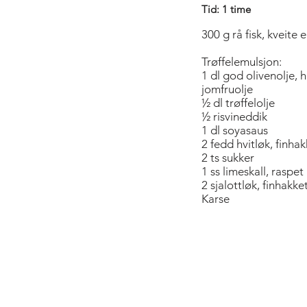
Tid: 1 time
300 g rå fisk, kveite 
Trøffelemulsjon:
1 dl god olivenolje, h
jomfruolje
½ dl trøffelolje
½ risvineddik
1 dl soyasaus
2 fedd hvitløk, finhak
2 ts sukker
1 ss limeskall, raspet
2 sjalottløk, finhakke
Karse