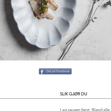
Del på Facebook
SLIK GJØR DU
Lag sausen først. Bland all