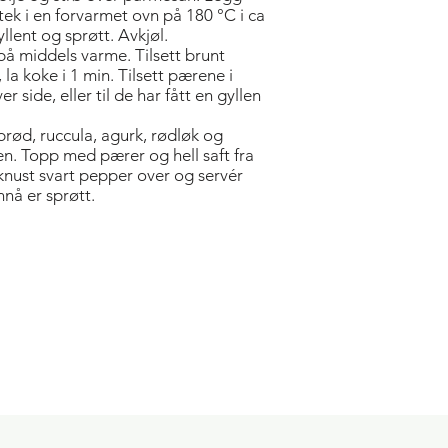
stek i en forvarmet ovn på 180 °C i ca
gyllent og sprøtt. Avkjøl.
å middels varme. Tilsett brunt
la koke i 1 min. Tilsett pærene i
r side, eller til de har fått en gyllen
brød, ruccula, agurk, rødløk og
en. Topp med pærer og hell saft fra
knust svart pepper over og servér
nå er sprøtt.