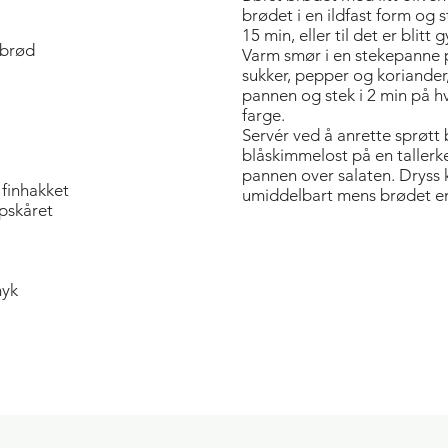
brødet i en ildfast form og 
15 min, eller til det er blitt 
 brød
Varm smør i en stekepanne p
sukker, pepper og koriander, 
pannen og stek i 2 min på hve
farge.
Servér ved å anrette sprøtt 
blåskimmelost på en tallerk
pannen over salaten. Dryss 
 finhakket
umiddelbart mens brødet en
ppskåret
myk