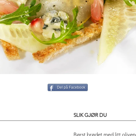
Del på Facebook
SLIK GJØR DU
Børst brødet med litt olive